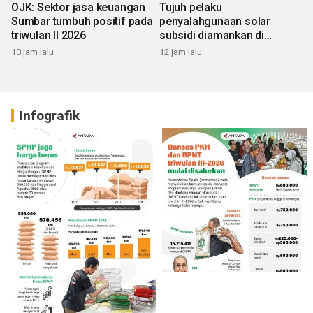
OJK: Sektor jasa keuangan
Tujuh pelaku
Sumbar tumbuh positif pada
penyalahgunaan solar
triwulan II 2026
subsidi diamankan di
Sumbar
10 jam lalu
12 jam lalu
Infografik