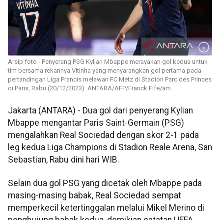
Arsip foto - Penyerang PSG Kylian Mbappe merayakan gol kedua untuk
tim bersama rekannya Vitinha yang menyarangkan gol pertama pada
pertandingan Liga Prancis melawan FC Metz di Stadion Parc des Princes
di Paris, Rabu (20/12/2023). ANTARA/AFP/Franck Fife/am.
Jakarta (ANTARA) - Dua gol dari penyerang Kylian
Mbappe mengantar Paris Saint-Germain (PSG)
mengalahkan Real Sociedad dengan skor 2-1 pada
leg kedua Liga Champions di Stadion Reale Arena, San
Sebastian, Rabu dini hari WIB.
Selain dua gol PSG yang dicetak oleh Mbappe pada
masing-masing babak, Real Sociedad sempat
memperkecil ketertinggalan melalui Mikel Merino di
penghujung babak kedua, demikian catatan UEFA.