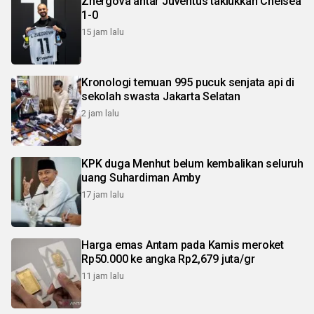
Zhergova antar Juventus taklukkan Chelsea
1-0
15 jam lalu
Kronologi temuan 995 pucuk senjata api di
sekolah swasta Jakarta Selatan
2 jam lalu
KPK duga Menhut belum kembalikan seluruh
uang Suhardiman Amby
17 jam lalu
Harga emas Antam pada Kamis meroket
Rp50.000 ke angka Rp2,679 juta/gr
11 jam lalu