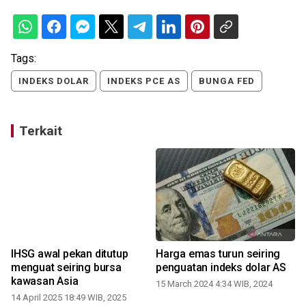
Tags:
INDEKS DOLAR
INDEKS PCE AS
BUNGA FED
Terkait
IHSG awal pekan ditutup
Harga emas turun seiring
menguat seiring bursa
penguatan indeks dolar AS
kawasan Asia
15 March 2024 4:34 WIB, 2024
14 April 2025 18:49 WIB, 2025
0