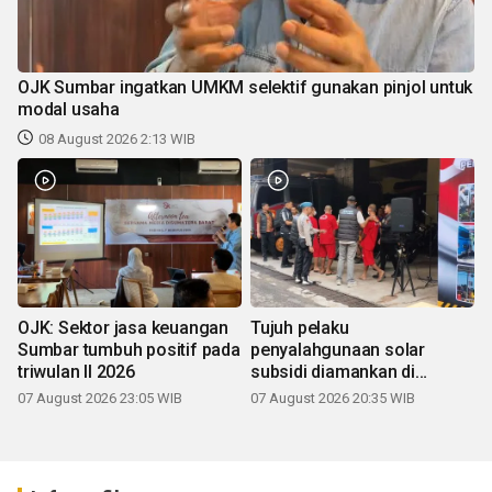
OJK Sumbar ingatkan UMKM selektif gunakan pinjol untuk
modal usaha
08 August 2026 2:13 WIB
OJK: Sektor jasa keuangan
Tujuh pelaku
Sumbar tumbuh positif pada
penyalahgunaan solar
triwulan II 2026
subsidi diamankan di
Sumbar
07 August 2026 23:05 WIB
07 August 2026 20:35 WIB