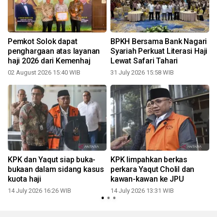
Pemkot Solok dapat
BPKH Bersama Bank Nagari
penghargaan atas layanan
Syariah Perkuat Literasi Haji
haji 2026 dari Kemenhaj
Lewat Safari Tahari
02 August 2026 15:40 WIB
31 July 2026 15:58 WIB
0
KPK dan Yaqut siap buka-
KPK limpahkan berkas
bukaan dalam sidang kasus
perkara Yaqut Cholil dan
kuota haji
kawan-kawan ke JPU
14 July 2026 16:26 WIB
14 July 2026 13:31 WIB