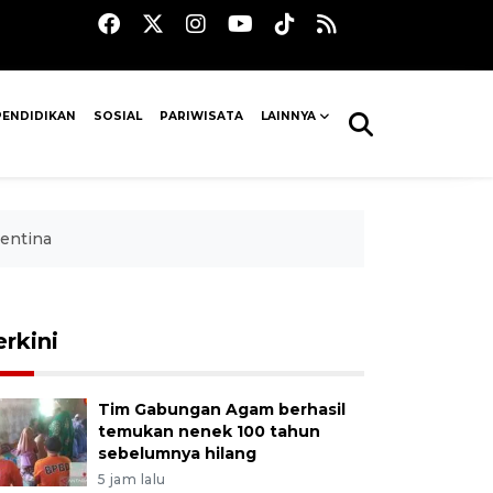
PENDIDIKAN
SOSIAL
PARIWISATA
LAINNYA
gentina
erkini
Tim Gabungan Agam berhasil
temukan nenek 100 tahun
sebelumnya hilang
5 jam lalu