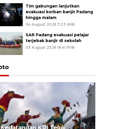
Tim gabungan lanjutkan
evakuasi korban banjir Padang
hingga malam
04 August 2026 3:23 WIB
SAR Padang evakuasi pelajar
terjebak banjir di sekolah
03 August 2026 18:41 WIB
oto
Kedatangan KRI Teluk
Pameran 