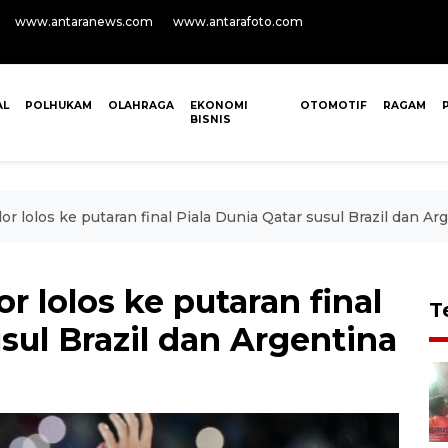
www.antaranews.com
www.antarafoto.com
AL
POLHUKAM
OLAHRAGA
EKONOMI
OTOMOTIF
RAGAM
BISNIS
r lolos ke putaran final Piala Dunia Qatar susul Brazil dan Ar
 lolos ke putaran final
T
sul Brazil dan Argentina