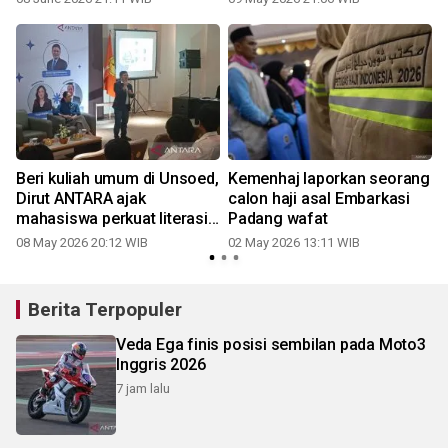
Beri kuliah umum di Unsoed,
Kemenhaj laporkan seorang
Dirut ANTARA ajak
calon haji asal Embarkasi
mahasiswa perkuat literasi
Padang wafat
0
media
08 May 2026 20:12 WIB
02 May 2026 13:11 WIB
Berita Terpopuler
Veda Ega finis posisi sembilan pada Moto3
Inggris 2026
7 jam lalu