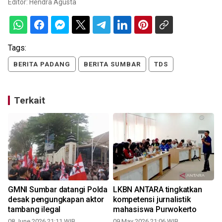
Editor:
Hendra Agusta
Tags:
BERITA PADANG
BERITA SUMBAR
TDS
Terkait
GMNI Sumbar datangi Polda
LKBN ANTARA tingkatkan
desak pengungkapan aktor
kompetensi jurnalistik
tambang ilegal
mahasiswa Purwokerto
08 June 2026 21:11 WIB
09 May 2026 21:06 WIB
1