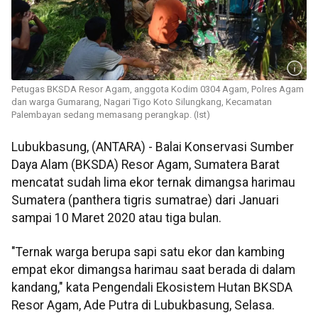
Petugas BKSDA Resor Agam, anggota Kodim 0304 Agam, Polres Agam
dan warga Gumarang, Nagari Tigo Koto Silungkang, Kecamatan
Palembayan sedang memasang perangkap. (Ist)
Lubukbasung, (ANTARA) - Balai Konservasi Sumber
Daya Alam (BKSDA) Resor Agam, Sumatera Barat
mencatat sudah lima ekor ternak dimangsa harimau
Sumatera (panthera tigris sumatrae) dari Januari
sampai 10 Maret 2020 atau tiga bulan.
"Ternak warga berupa sapi satu ekor dan kambing
empat ekor dimangsa harimau saat berada di dalam
kandang," kata Pengendali Ekosistem Hutan BKSDA
Resor Agam, Ade Putra di Lubukbasung, Selasa.