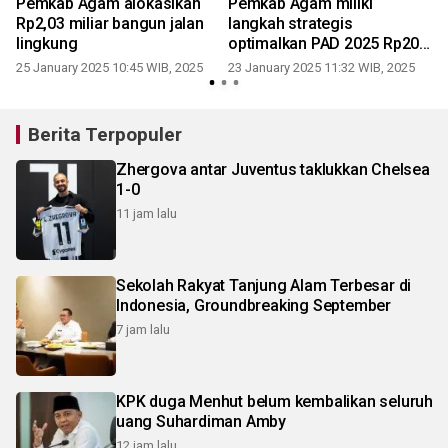
Pemkab Agam alokasikan
Pemkab Agam miliki
Rp2,03 miliar bangun jalan
langkah strategis
lingkung
optimalkan PAD 2025 Rp207
miliar
25 January 2025 10:45 WIB, 2025
23 January 2025 11:32 WIB, 2025
Berita Terpopuler
Zhergova antar Juventus taklukkan Chelsea
1-0
11 jam lalu
Sekolah Rakyat Tanjung Alam Terbesar di
Indonesia, Groundbreaking September
7 jam lalu
KPK duga Menhut belum kembalikan seluruh
uang Suhardiman Amby
12 jam lalu