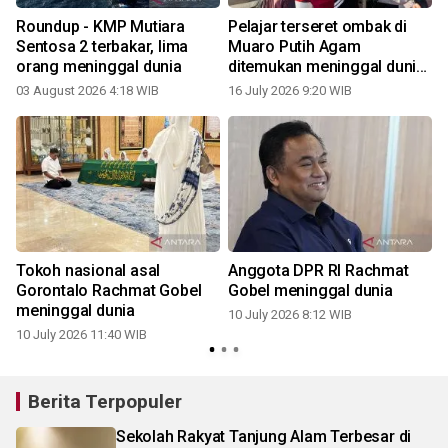
Roundup - KMP Mutiara
Pelajar terseret ombak di
l
Sentosa 2 terbakar, lima
Muaro Putih Agam
orang meninggal dunia
ditemukan meninggal dunia
(Video)
03 August 2026 4:18 WIB
16 July 2026 9:20 WIB
0
Tokoh nasional asal
Anggota DPR RI Rachmat
Gorontalo Rachmat Gobel
Gobel meninggal dunia
meninggal dunia
10 July 2026 8:12 WIB
10 July 2026 11:40 WIB
Berita Terpopuler
Sekolah Rakyat Tanjung Alam Terbesar di