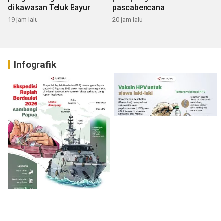
di kawasan Teluk Bayur
pascabencana
19 jam lalu
20 jam lalu
Infografik