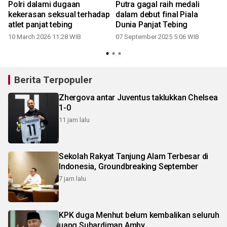
Polri dalami dugaan
Putra gagal raih medali
kekerasan seksual terhadap
dalam debut final Piala
atlet panjat tebing
Dunia Panjat Tebing
10 March 2026 11:28 WIB
07 September 2025 5:06 WIB
Berita Terpopuler
Zhergova antar Juventus taklukkan Chelsea
1-0
11 jam lalu
Sekolah Rakyat Tanjung Alam Terbesar di
Indonesia, Groundbreaking September
7 jam lalu
KPK duga Menhut belum kembalikan seluruh
uang Suhardiman Amby