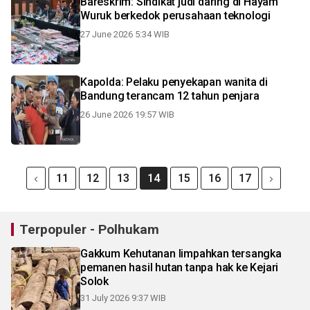
Bareskrim: Sindikat judi daring di Hayam
Wuruk berkedok perusahaan teknologi
27 June 2026 5:34 WIB
Kapolda: Pelaku penyekapan wanita di
Bandung terancam 12 tahun penjara
26 June 2026 19:57 WIB
11
12
13
14
15
16
17
Terpopuler - Polhukam
Gakkum Kehutanan limpahkan tersangka
pemanen hasil hutan tanpa hak ke Kejari
Solok
31 July 2026 9:37 WIB