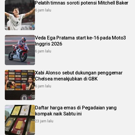
Pelatih timnas soroti potensi Mitchell Baker
6 jam lalu
Veda Ega Pratama start ke-16 pada Moto3
Inggris 2026
6 jam lalu
Xabi Alonso sebut dukungan penggemar
Chelsea menakjubkan di GBK
6 jam lalu
Daftar harga emas di Pegadaian yang
kompak naik Sabtu ini
23 jam lalu