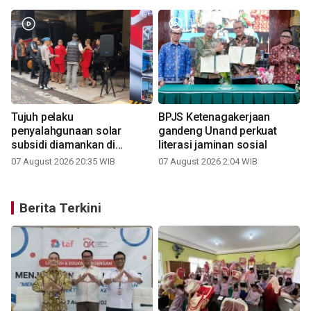
Tujuh pelaku
BPJS Ketenagakerjaan
penyalahgunaan solar
gandeng Unand perkuat
subsidi diamankan di
literasi jaminan sosial
Sumbar
07 August 2026 20:35 WIB
07 August 2026 2:04 WIB
Berita Terkini