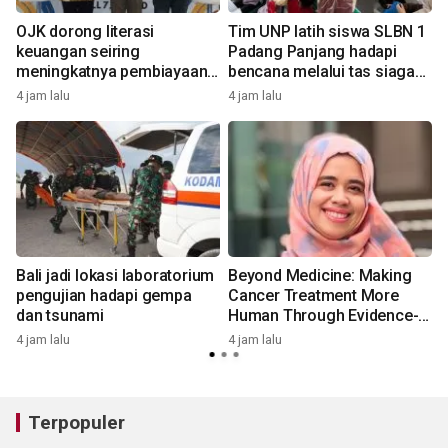
OJK dorong literasi
Tim UNP latih siswa SLBN 1
keuangan seiring
Padang Panjang hadapi
meningkatnya pembiayaan
bencana melalui tas siaga
kendaraan
berbasis IT
4 jam lalu
4 jam lalu
4
Bali jadi lokasi laboratorium
Beyond Medicine: Making
pengujian hadapi gempa
Cancer Treatment More
dan tsunami
Human Through Evidence-
6
Based Complementary Care
4 jam lalu
4 jam lalu
Terpopuler