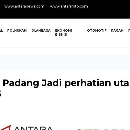
www.antaranews.com
www.antarafoto.com
AL
POLHUKAM
OLAHRAGA
EKONOMI
OTOMOTIF
RAGAM
BISNIS
dang Jadi perhatian utam
5