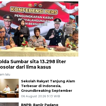
olda Sumbar sita 13.298 liter
iosolar dari lima kasus
jam lalu
Sekolah Rakyat Tanjung Alam
Terbesar di Indonesia,
Groundbreaking September
06 August 2026 9:13 WIB
BNPB: Banjir Padang