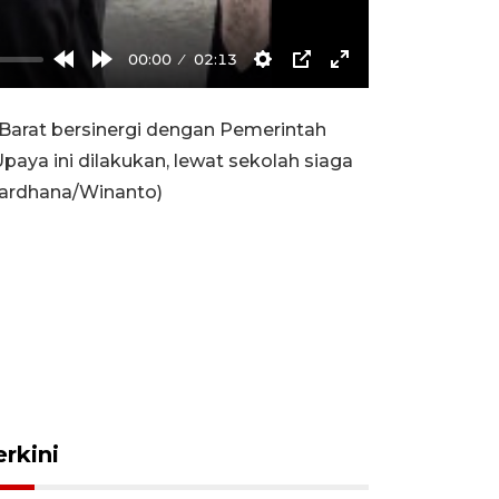
00:00
02:13
Rewind
Forward
Settings
PIP
Enter
10s
10s
fullscreen
arat bersinergi dengan Pemerintah
aya ini dilakukan, lewat sekolah siaga
wardhana/Winanto)
erkini