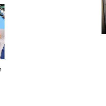
Penyelesaian pembentukan
Kopdes Merah Putih di
Sumbar
05 August 2026 10:33 WIB
i