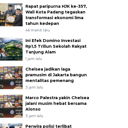
Rapat paripurna HJK ke-357,
Wali Kota Padang tegaskan
transformasi ekonomi lima
tahun kedepan
46 menit lalu
Ini Efek Domino Investasi
Rp1,5 Triliun Sekolah Rakyat
Tanjung Alam
1 jam lalu
Chelsea jadikan laga
pramusim di Jakarta bangun
mentalitas pemenang
3 jam lalu
Marco Palestra yakin Chelsea
jalani musim hebat bersama
Alonso
3 jam lalu
Perwira polisi terlibat