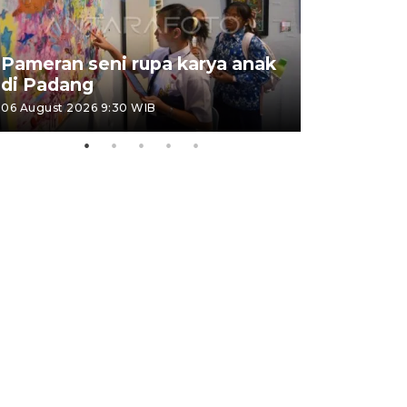
Pameran seni rupa karya anak
Dampak b
di Padang
Padang
06 August 2026 9:30 WIB
05 August 202