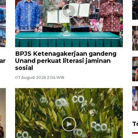
BPJS Ketenagakerjaan gandeng
ar
Unand perkuat literasi jaminan
sosial
07 August 2026 2:04 WIB
T