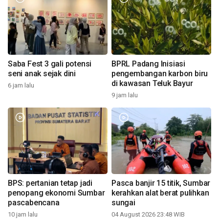
Saba Fest 3 gali potensi
BPRL Padang Inisiasi
seni anak sejak dini
pengembangan karbon biru
di kawasan Teluk Bayur
6 jam lalu
9 jam lalu
BPS: pertanian tetap jadi
Pasca banjir 15 titik, Sumbar
penopang ekonomi Sumbar
kerahkan alat berat pulihkan
pascabencana
sungai
10 jam lalu
04 August 2026 23:48 WIB