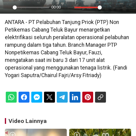
00:00
Play
Mute
Settings
PIP
En
ANTARA - PT Pelabuhan Tanjung Priok (PTP) Non
ful
Petikemas Cabang Teluk Bayur menargetkan
elektrifikasi seluruh peralatan operasional pelabuhan
rampung dalam tiga tahun. Branch Manager PTP
Nonpetikemas Cabang Teluk Bayur, Fauzi,
mengatakan saat ini baru 3 dari 17 unit alat
operasional yang menggunakan tenaga listrik. (Fandi
Yogari Saputra/Chairul Fajri/Arsy Fitriady)
Video Lainnya