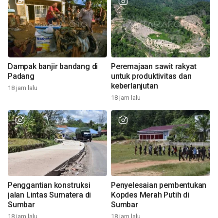
Dampak banjir bandang di
Peremajaan sawit rakyat
Padang
untuk produktivitas dan
keberlanjutan
18 jam lalu
18 jam lalu
Penggantian konstruksi
Penyelesaian pembentukan
jalan Lintas Sumatera di
Kopdes Merah Putih di
Sumbar
Sumbar
18 jam lalu
18 jam lalu