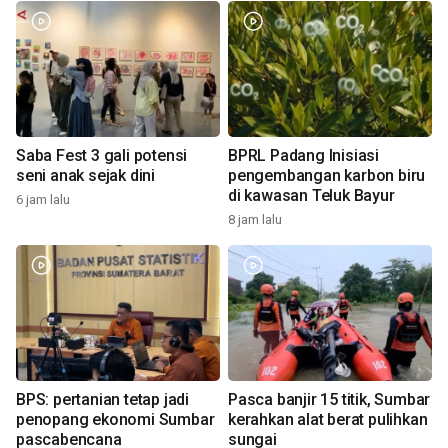
Saba Fest 3 gali potensi
BPRL Padang Inisiasi
seni anak sejak dini
pengembangan karbon biru
di kawasan Teluk Bayur
6 jam lalu
8 jam lalu
BPS: pertanian tetap jadi
Pasca banjir 15 titik, Sumbar
penopang ekonomi Sumbar
kerahkan alat berat pulihkan
pascabencana
sungai