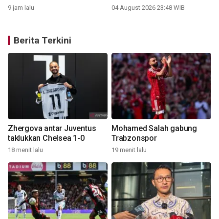
9 jam lalu
04 August 2026 23:48 WIB
Berita Terkini
Zhergova antar Juventus
Mohamed Salah gabung
taklukkan Chelsea 1-0
Trabzonspor
18 menit lalu
19 menit lalu
1