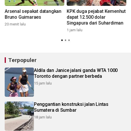
Arsenal sepakat datangkan
KPK duga pejabat Kemenhut
Bruno Guimaraes
dapat 12.500 dolar
Singapura dari Suhardiman
20 menit lalu
1 jam lalu
1
Terpopuler
Aldila dan Janice jalani ganda WTA 1000
Toronto dengan partner berbeda
15 jam lalu
Penggantian konstruksi jalan Lintas
Sumatera di Sumbar
18 jam lalu