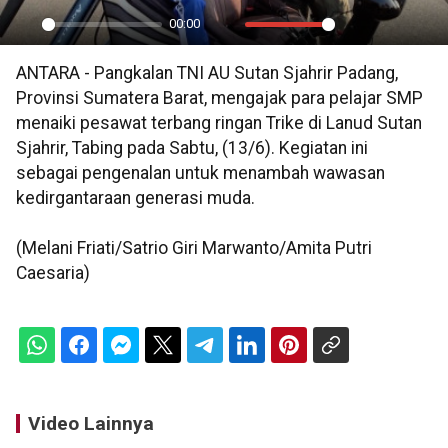
00:00
Play
Mute
Settings
PIP
En
ANTARA - Pangkalan TNI AU Sutan Sjahrir Padang,
ful
Provinsi Sumatera Barat, mengajak para pelajar SMP
menaiki pesawat terbang ringan Trike di Lanud Sutan
Sjahrir, Tabing pada Sabtu, (13/6). Kegiatan ini
sebagai pengenalan untuk menambah wawasan
kedirgantaraan generasi muda.
(Melani Friati/Satrio Giri Marwanto/Amita Putri
Caesaria)
Video Lainnya