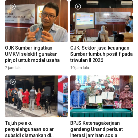
OJK Sumbar ingatkan
OJK: Sektor jasa keuangan
UMKM selektif gunakan
Sumbar tumbuh positif pada
pinjol untuk modal usaha
triwulan II 2026
7 jam lalu
10 jam lalu
Tujuh pelaku
BPJS Ketenagakerjaan
penyalahgunaan solar
gandeng Unand perkuat
subsidi diamankan di
literasi jaminan sosial