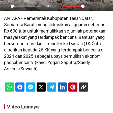
00:00
Play
Mute
Settings
PIP
En
ANTARA - Pemerintah Kabupaten Tanah Datar,
ful
Sumatera Barat, mengalokasikan anggaran sebesar
Rp 600 juta untuk memulihkan sejumlah peternakan
masyarakat yang terdampak bencana. Bantuan yang
bersumber dari dana Transfer ke Daerah (TKD) itu
diberikan kepada 25 KK yang terdampak bencana di
2024 dan 2025 sebagai upaya pemulihan ekonomi
pascabencana. (Fandi Yogari Saputra/Sandy
Arizona/Suwanti)
Video Lainnya