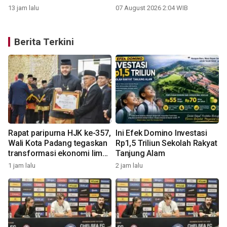
Sumbar
13 jam lalu
07 August 2026 2:04 WIB
Berita Terkini
Rapat paripurna HJK ke-357,
Ini Efek Domino Investasi
Wali Kota Padang tegaskan
Rp1,5 Triliun Sekolah Rakyat
transformasi ekonomi lima
Tanjung Alam
tahun kedepan
1 jam lalu
2 jam lalu
4