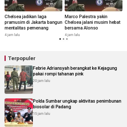
Chelsea jadikan laga
Marco Palestra yakin
pramusim di Jakarta bangun
Chelsea jalani musim hebat
mentalitas pemenang
bersama Alonso
4
4 jam lalu
4 jam lalu
Terpopuler
Febrie Adriansyah berangkat ke Kejagung
pakai rompi tahanan pink
20 jam lalu
Polda Sumbar ungkap aktivitas penimbunan
biosolar di Padang
15 jam lalu