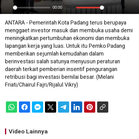
00:00
Play
Mute
Settings
PIP
En
ANTARA - Pemerintah Kota Padang terus berupaya
ful
menggaet investor masuk dan membuka usaha demi
meningkatkan pertumbuhan ekonomi dan membuka
lapangan kerja yang luas. Untuk itu Pemko Padang
memberikan sejumlah kemudahan dalam
berinvestasi salah satunya menyusun peraturan
daerah terkait pemberian insentif pengurangan
retribusi bagi investasi bernilai besar. (Melani
Friati/Chairul Fajri/Rijalul Vikry)
Video Lainnya