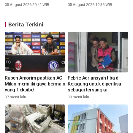
05 August 2026 20:42 WIB
05 August 2026 19:36 WIB
Berita Terkini
Ruben Amorim pastikan AC
Febrie Adriansyah tiba di
Milan memiliki gaya bermain
Kejagung untuk diperiksa
yang fleksibel
sebagai tersangka
37 menit lalu
39 menit lalu
5