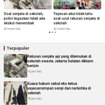
Soal senjata di sekolah,
Yayasan akui tidak tahu
polisi tegaskan tidak ada
asal-usul ratusan senjata di
ekskul menembak
sekolah
40 menit lalu
42 menit lalu
1
Terpopuler
Ratusan senjata api yang ditemukan di
sekolah swasta Jakarta Selatan diklaim
berizin
10 jam lalu
Kuasa hukum sebut eks ketua
yayasansimpan senpi dan narkotika di
sekolah
18 jam lalu