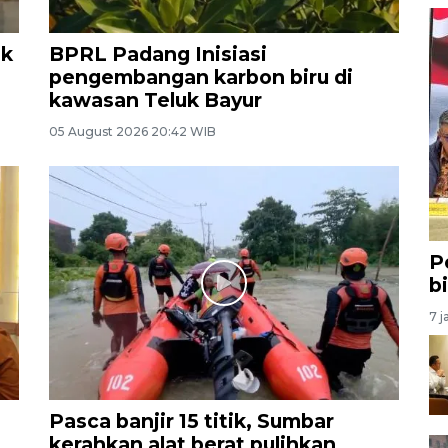
ak
BPRL Padang Inisiasi
pengembangan karbon biru di
kawasan Teluk Bayur
05 August 2026 20:42 WIB
P
b
7 j
Pasca banjir 15 titik, Sumbar
kerahkan alat berat pulihkan