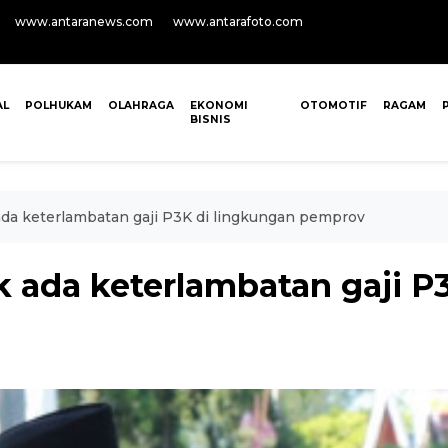
www.antaranews.com
www.antarafoto.com
AL
POLHUKAM
OLAHRAGA
EKONOMI
OTOMOTIF
RAGAM
BISNIS
ada keterlambatan gaji P3K di lingkungan pemprov
k ada keterlambatan gaji P