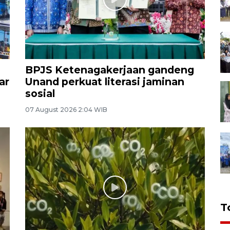
BPJS Ketenagakerjaan gandeng
ar
Unand perkuat literasi jaminan
sosial
07 August 2026 2:04 WIB
T