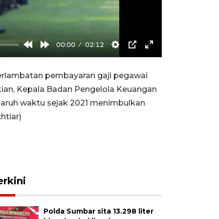
00:00
02:12
Rewind
Forward
Settings
PIP
Enter
10s
10s
fullscreen
terlambatan pembayaran gaji pegawai
kian, Kepala Badan Pengelola Keuangan
aruh waktu sejak 2021 menimbulkan
htiar)
erkini
Polda Sumbar sita 13.298 liter