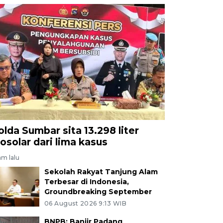
olda Sumbar sita 13.298 liter
iosolar dari lima kasus
am lalu
Sekolah Rakyat Tanjung Alam
Terbesar di Indonesia,
Groundbreaking September
06 August 2026 9:13 WIB
BNPB: Banjir Padang