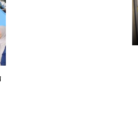
Penyelesaian pembentukan
Kopdes Merah Putih di
Sumbar
05 August 2026 10:33 WIB
i