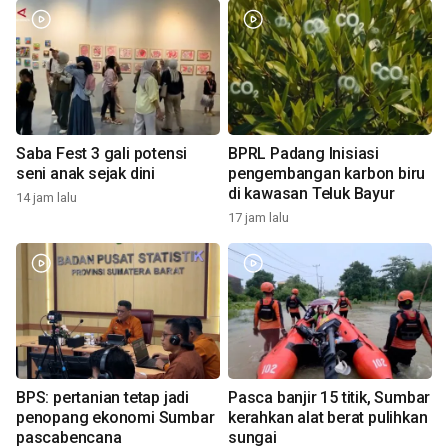
Saba Fest 3 gali potensi
BPRL Padang Inisiasi
seni anak sejak dini
pengembangan karbon biru
di kawasan Teluk Bayur
14 jam lalu
17 jam lalu
BPS: pertanian tetap jadi
Pasca banjir 15 titik, Sumbar
penopang ekonomi Sumbar
kerahkan alat berat pulihkan
pascabencana
sungai