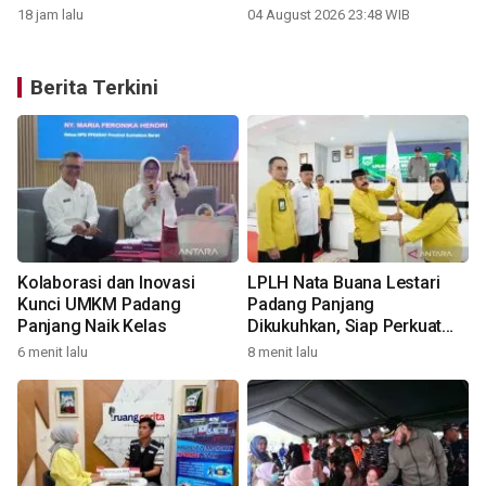
18 jam lalu
04 August 2026 23:48 WIB
Berita Terkini
Kolaborasi dan Inovasi
LPLH Nata Buana Lestari
Kunci UMKM Padang
Padang Panjang
Panjang Naik Kelas
Dikukuhkan, Siap Perkuat
Pelestarian Lingkungan
6 menit lalu
8 menit lalu
2