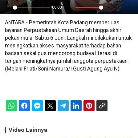
00:00
Play
Mute
Settings
PIP
En
ANTARA - Pemerintah Kota Padang memperluas
ful
layanan Perpustakaan Umum Daerah hingga akhir
pekan mulai Sabtu 6 Juni. Langkah ini dilakukan untuk
meningkatkan akses masyarakat terhadap bahan
bacaan sekaligus mendorong budaya literasi di
tengah meningkatnya jumlah anggota perpustakaan.
(Melani Friati/Soni Namura/I Gusti Agung Ayu N)
Video Lainnya