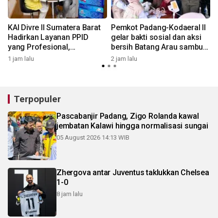
n
KAI Divre II Sumatera Barat
Pemkot Padang-Kodaeral II
Hadirkan Layanan PPID
gelar bakti sosial dan aksi
yang Profesional,
bersih Batang Arau sambut
Transparan, dan Inklusif
HJK ke-357
1 jam lalu
2 jam lalu
3
untuk Mempermudah Akses
Informasi Publik
Terpopuler
Pascabanjir Padang, Zigo Rolanda kawal
jembatan Kalawi hingga normalisasi sungai
05 August 2026 14:13 WIB
Zhergova antar Juventus taklukkan Chelsea
1-0
8 jam lalu