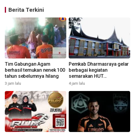
Berita Terkini
Tim Gabungan Agam
Pemkab Dharmasraya gelar
g
berhasil temukan nenek 100
berbagai kegiatan
tahun sebelumnya hilang
semarakan HUT
kemerdekaan
3 jam lalu
4 jam lalu
4