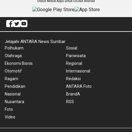
Unduh Mobile Apps untuk iOS dan Android
Jelajahi ANTARA News Sumbar
Polhukam
Sosial
Olahraga
Pariwisata
Ekonomi Bisnis
Regional
Otomotif
Internasional
Ragam
Redaksi
Pendidikan
ANTARA Foto
Nasional
BrandA
Nusantara
RSS
Foto
Video