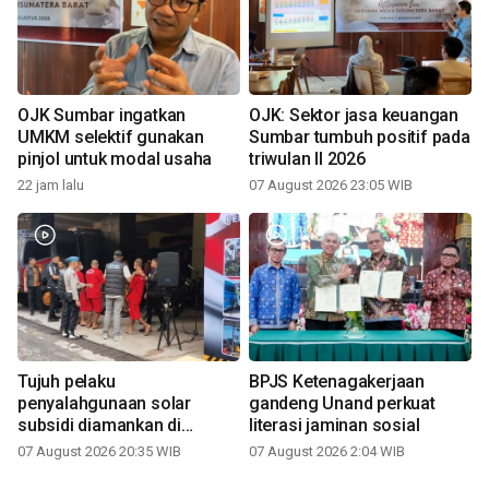
OJK Sumbar ingatkan
OJK: Sektor jasa keuangan
UMKM selektif gunakan
Sumbar tumbuh positif pada
pinjol untuk modal usaha
triwulan II 2026
22 jam lalu
07 August 2026 23:05 WIB
Tujuh pelaku
BPJS Ketenagakerjaan
penyalahgunaan solar
gandeng Unand perkuat
subsidi diamankan di
literasi jaminan sosial
Sumbar
07 August 2026 20:35 WIB
07 August 2026 2:04 WIB