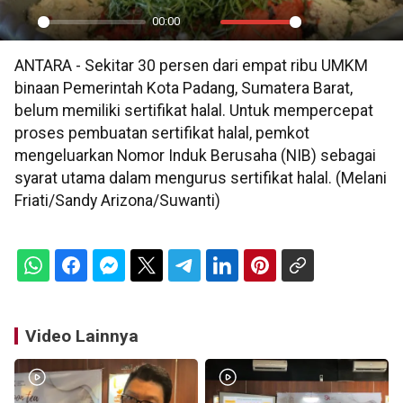
00:00
Play
Mute
Settings
PIP
En
ANTARA - Sekitar 30 persen dari empat ribu UMKM
ful
binaan Pemerintah Kota Padang, Sumatera Barat,
belum memiliki sertifikat halal. Untuk mempercepat
proses pembuatan sertifikat halal, pemkot
mengeluarkan Nomor Induk Berusaha (NIB) sebagai
syarat utama dalam mengurus sertifikat halal. (Melani
Friati/Sandy Arizona/Suwanti)
Video Lainnya