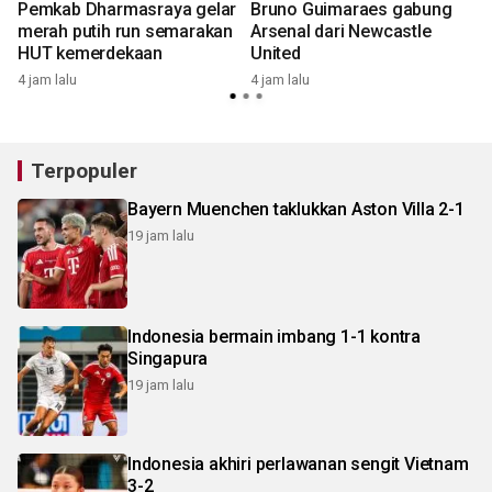
Pemkab Dharmasraya gelar
Bruno Guimaraes gabung
merah putih run semarakan
Arsenal dari Newcastle
HUT kemerdekaan
United
4 jam lalu
4 jam lalu
6
Terpopuler
Bayern Muenchen taklukkan Aston Villa 2-1
19 jam lalu
Indonesia bermain imbang 1-1 kontra
Singapura
19 jam lalu
Indonesia akhiri perlawanan sengit Vietnam
3-2