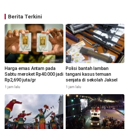
Berita Terkini
Harga emas Antam pada
Polisi bantah lamban
Sabtu meroket Rp40.000 jadi
tangani kasus temuan
o
Rp2,690 juta/gr
senjata di sekolah Jaksel
1 jam lalu
1 jam lalu
3