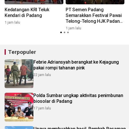
Kedatangan KRI Teluk
PT Semen Padang
Kendari di Padang
Semarakkan Festival Pawai
Telong-Telong HJK Padang
1 jam lalu
ke-357
1 jam lalu
6
Terpopuler
Febrie Adriansyah berangkat ke Kejagung
pakai rompi tahanan pink
22 jam lalu
Polda Sumbar ungkap aktivitas penimbunan
biosolar di Padang
17 jam lalu
Upaya membuahkan hasil, Pemkab Pasaman