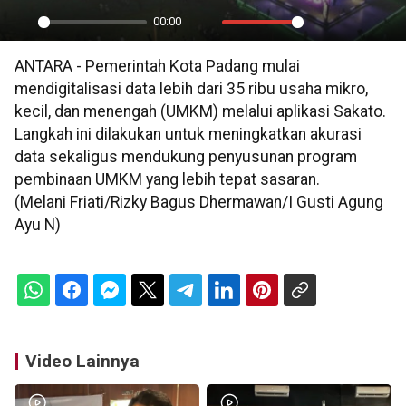
00:00
Play
Mute
Settings
PIP
En
ANTARA - Pemerintah Kota Padang mulai
ful
mendigitalisasi data lebih dari 35 ribu usaha mikro,
kecil, dan menengah (UMKM) melalui aplikasi Sakato.
Langkah ini dilakukan untuk meningkatkan akurasi
data sekaligus mendukung penyusunan program
pembinaan UMKM yang lebih tepat sasaran.
(Melani Friati/Rizky Bagus Dhermawan/I Gusti Agung
Ayu N)
Video Lainnya