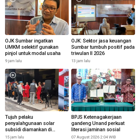
OJK Sumbar ingatkan
OJK: Sektor jasa keuangan
UMKM selektif gunakan
Sumbar tumbuh positif pada
pinjol untuk modal usaha
triwulan II 2026
9 jam lalu
13 jam lalu
Tujuh pelaku
BPJS Ketenagakerjaan
penyalahgunaan solar
gandeng Unand perkuat
subsidi diamankan di
literasi jaminan sosial
Sumbar
15 jam lalu
07 August 2026 2:04 WIB