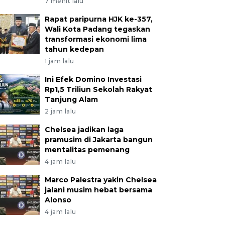
7 menit lalu
Rapat paripurna HJK ke-357,
Wali Kota Padang tegaskan
transformasi ekonomi lima
tahun kedepan
1 jam lalu
Ini Efek Domino Investasi
Rp1,5 Triliun Sekolah Rakyat
Tanjung Alam
2 jam lalu
Chelsea jadikan laga
pramusim di Jakarta bangun
mentalitas pemenang
4 jam lalu
Marco Palestra yakin Chelsea
jalani musim hebat bersama
Alonso
4 jam lalu