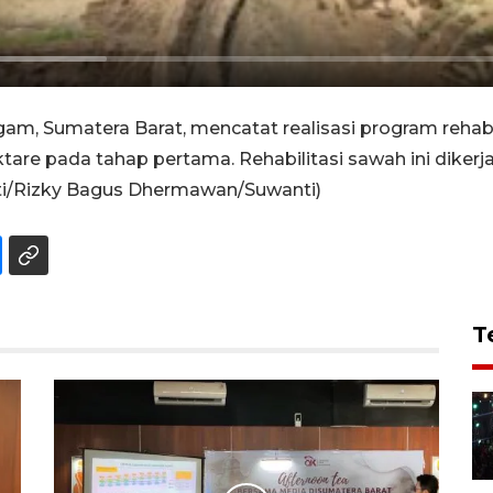
m, Sumatera Barat, mencatat realisasi program rehabi
ktare pada tahap pertama. Rehabilitasi sawah ini diker
iati/Rizky Bagus Dhermawan/Suwanti)
T