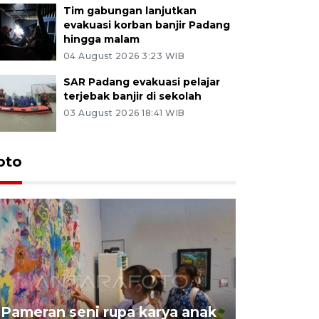
Tim gabungan lanjutkan
evakuasi korban banjir Padang
hingga malam
04 August 2026 3:23 WIB
SAR Padang evakuasi pelajar
terjebak banjir di sekolah
03 August 2026 18:41 WIB
oto
Pameran seni rupa karya anak
Dampak b