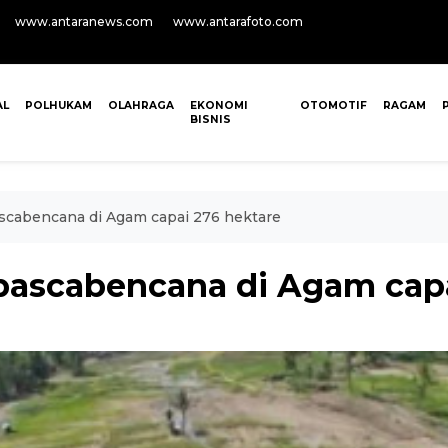
www.antaranews.com
www.antarafoto.com
AL
POLHUKAM
OLAHRAGA
EKONOMI
OTOMOTIF
RAGAM
BISNIS
ascabencana di Agam capai 276 hektare
 pascabencana di Agam capa