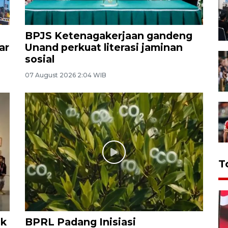
BPJS Ketenagakerjaan gandeng
ar
Unand perkuat literasi jaminan
sosial
07 August 2026 2:04 WIB
T
ak
BPRL Padang Inisiasi