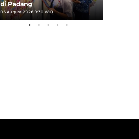
di Padang
Padang
06 August 2026 9:30 WIB
05 August 202