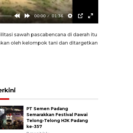
00:00
01:36
Rewind
Forward
Settings
PIP
Enter
10s
10s
fullscreen
litasi sawah pascabencana di daerah itu
jakan oleh kelompok tani dan ditargetkan
erkini
PT Semen Padang
Semarakkan Festival Pawai
Telong-Telong HJK Padang
ke-357