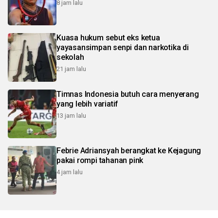
8 jam lalu
Kuasa hukum sebut eks ketua
yayasansimpan senpi dan narkotika di
sekolah
21 jam lalu
Timnas Indonesia butuh cara menyerang
yang lebih variatif
13 jam lalu
Febrie Adriansyah berangkat ke Kejagung
pakai rompi tahanan pink
4 jam lalu