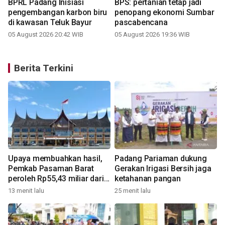
BPRL Padang Inisiasi
BPS: pertanian tetap jadi
pengembangan karbon biru
penopang ekonomi Sumbar
di kawasan Teluk Bayur
pascabencana
05 August 2026 20:42 WIB
05 August 2026 19:36 WIB
Berita Terkini
Upaya membuahkan hasil,
Padang Pariaman dukung
Pemkab Pasaman Barat
Gerakan Irigasi Bersih jaga
peroleh Rp55,43 miliar dari
ketahanan pangan
pemerintah pusat untuk
13 menit lalu
25 menit lalu
2
tambahan penggajian ASN