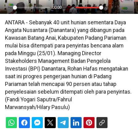
00:00
Play
Mute
Settings
PIP
En
ANTARA - Sebanyak 40 unit hunian sementara Daya
ful
Angata Nusantara (Danantara) yang dibangun pada
Kawasan Batang Anai, Kabupaten Padang Pariaman
mulai bisa ditempati para penyintas bencana alam
pada Minggu (25/01). Managing Director
Stakeholders Management Badan Pengelola
Investasi (BPI) Danantara, Rohan Hafas mengatakan
saat ini progres pengerjaan hunian di Padang
Pariaman telah mencapai 90 persen atau tahap
penyelesaian sebelum ditempati oleh para penyintas.
(Fandi Yogari Saputra/Fahrul
Marwansyah/Hilary Pasulu)