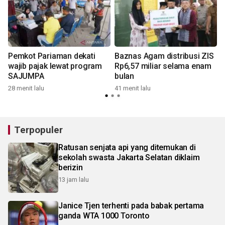
Pemkot Pariaman dekati
Baznas Agam distribusi ZIS
wajib pajak lewat program
Rp6,57 miliar selama enam
r
SAJUMPA
bulan
28 menit lalu
41 menit lalu
3
Terpopuler
Ratusan senjata api yang ditemukan di
sekolah swasta Jakarta Selatan diklaim
berizin
13 jam lalu
Janice Tjen terhenti pada babak pertama
ganda WTA 1000 Toronto