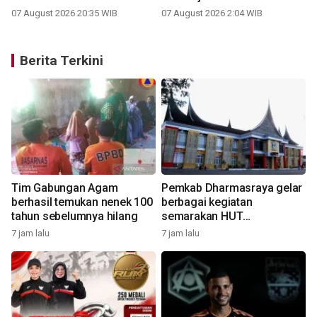
Sumbar
07 August 2026 20:35 WIB
07 August 2026 2:04 WIB
Berita Terkini
Tim Gabungan Agam
Pemkab Dharmasraya gelar
g
berhasil temukan nenek 100
berbagai kegiatan
tahun sebelumnya hilang
semarakan HUT
kemerdekaan
7 jam lalu
7 jam lalu
8