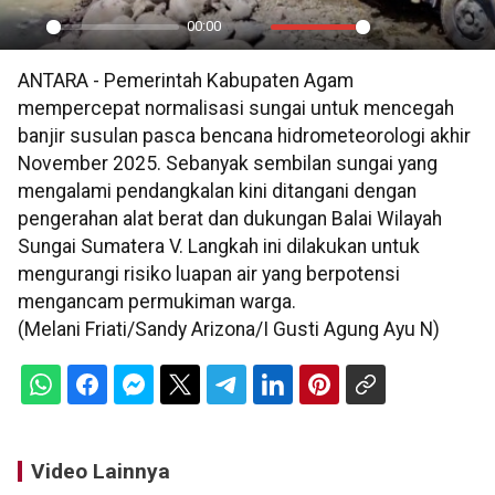
00:00
Play
Mute
Settings
PIP
En
ANTARA - Pemerintah Kabupaten Agam
ful
mempercepat normalisasi sungai untuk mencegah
banjir susulan pasca bencana hidrometeorologi akhir
November 2025. Sebanyak sembilan sungai yang
mengalami pendangkalan kini ditangani dengan
pengerahan alat berat dan dukungan Balai Wilayah
Sungai Sumatera V. Langkah ini dilakukan untuk
mengurangi risiko luapan air yang berpotensi
mengancam permukiman warga.
(Melani Friati/Sandy Arizona/I Gusti Agung Ayu N)
Video Lainnya