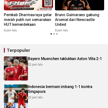
Pemkab Dharmasraya gelar
Bruno Guimaraes gabung
merah putih run semarakan
Arsenal dari Newcastle
HUT kemerdekaan
United
8 jam lalu
8 jam lalu
1
Terpopuler
Bayern Muenchen taklukkan Aston Villa 2-1
22 jam lalu
Indonesia bermain imbang 1-1 kontra
Singapura
22 jam lalu