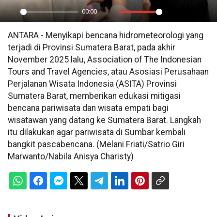
00:00
Play
Mute
Settings
PIP
En
ANTARA - Menyikapi bencana hidrometeorologi yang
ful
terjadi di Provinsi Sumatera Barat, pada akhir
November 2025 lalu, Association of The Indonesian
Tours and Travel Agencies, atau Asosiasi Perusahaan
Perjalanan Wisata Indonesia (ASITA) Provinsi
Sumatera Barat, memberikan edukasi mitigasi
bencana pariwisata dan wisata empati bagi
wisatawan yang datang ke Sumatera Barat. Langkah
itu dilakukan agar pariwisata di Sumbar kembali
bangkit pascabencana. (Melani Friati/Satrio Giri
Marwanto/Nabila Anisya Charisty)