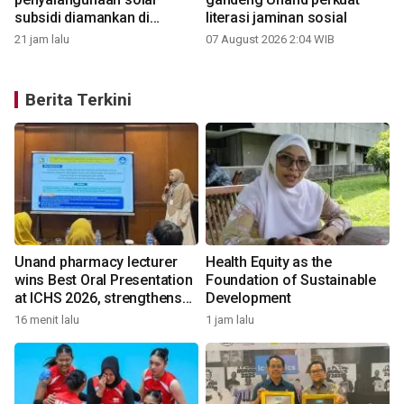
subsidi diamankan di
literasi jaminan sosial
Sumbar
21 jam lalu
07 August 2026 2:04 WIB
Berita Terkini
Unand pharmacy lecturer
Health Equity as the
n
wins Best Oral Presentation
Foundation of Sustainable
at ICHS 2026, strengthens
Development
research collaboration with
16 menit lalu
1 jam lalu
1
Universiti Malaya