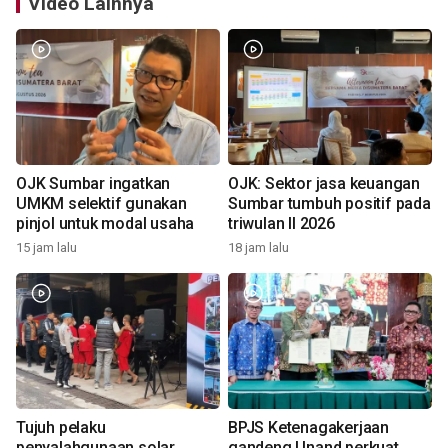
Video Lainnya
OJK Sumbar ingatkan
OJK: Sektor jasa keuangan
UMKM selektif gunakan
Sumbar tumbuh positif pada
pinjol untuk modal usaha
triwulan II 2026
15 jam lalu
18 jam lalu
Tujuh pelaku
BPJS Ketenagakerjaan
penyalahgunaan solar
gandeng Unand perkuat