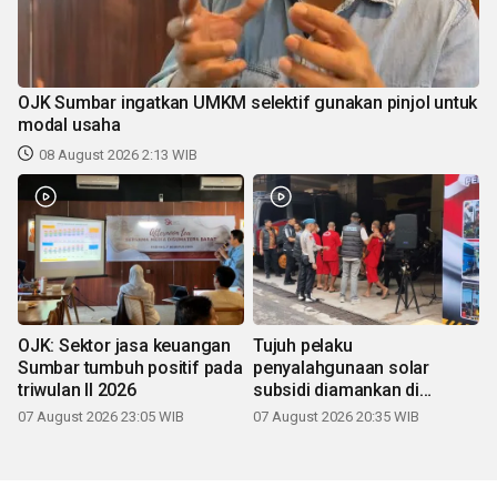
OJK Sumbar ingatkan UMKM selektif gunakan pinjol untuk
modal usaha
08 August 2026 2:13 WIB
OJK: Sektor jasa keuangan
Tujuh pelaku
Sumbar tumbuh positif pada
penyalahgunaan solar
triwulan II 2026
subsidi diamankan di
Sumbar
07 August 2026 23:05 WIB
07 August 2026 20:35 WIB