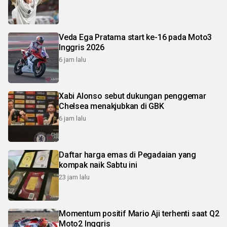
Veda Ega Pratama start ke-16 pada Moto3
Inggris 2026
6 jam lalu
Xabi Alonso sebut dukungan penggemar
Chelsea menakjubkan di GBK
6 jam lalu
Daftar harga emas di Pegadaian yang
kompak naik Sabtu ini
23 jam lalu
Momentum positif Mario Aji terhenti saat Q2
Moto2 Inggris