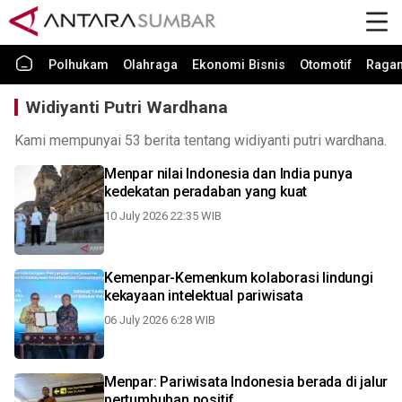
Polhukam
Olahraga
Ekonomi Bisnis
Otomotif
Raga
Widiyanti Putri Wardhana
Kami mempunyai 53 berita tentang widiyanti putri wardhana.
Menpar nilai Indonesia dan India punya
kedekatan peradaban yang kuat
10 July 2026 22:35 WIB
Kemenpar-Kemenkum kolaborasi lindungi
kekayaan intelektual pariwisata
06 July 2026 6:28 WIB
Menpar: Pariwisata Indonesia berada di jalur
pertumbuhan positif