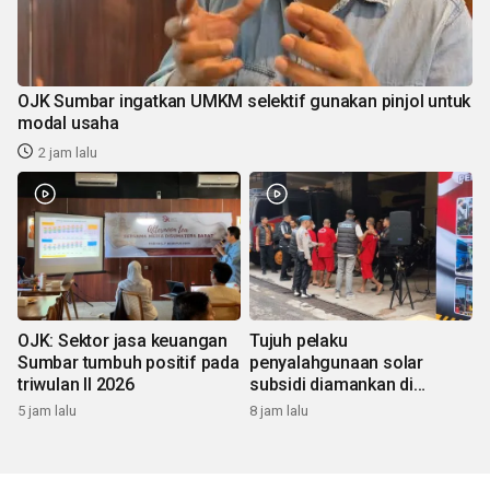
OJK Sumbar ingatkan UMKM selektif gunakan pinjol untuk
modal usaha
2 jam lalu
OJK: Sektor jasa keuangan
Tujuh pelaku
Sumbar tumbuh positif pada
penyalahgunaan solar
triwulan II 2026
subsidi diamankan di
Sumbar
5 jam lalu
8 jam lalu