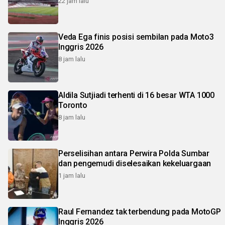
22 jam lalu
Veda Ega finis posisi sembilan pada Moto3
Inggris 2026
8 jam lalu
Aldila Sutjiadi terhenti di 16 besar WTA 1000
Toronto
8 jam lalu
Perselisihan antara Perwira Polda Sumbar
dan pengemudi diselesaikan kekeluargaan
1 jam lalu
Raul Fernandez tak terbendung pada MotoGP
Inggris 2026