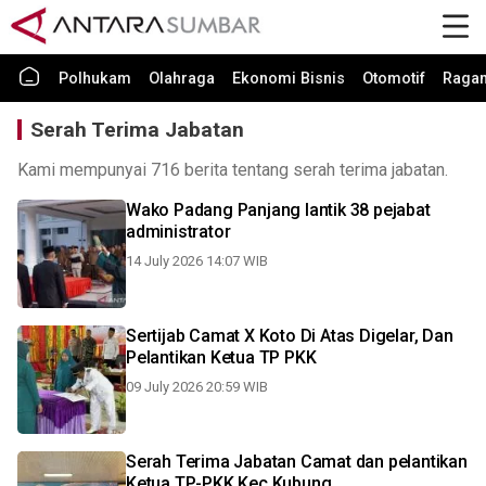
Polhukam
Olahraga
Ekonomi Bisnis
Otomotif
Raga
Serah Terima Jabatan
Kami mempunyai 716 berita tentang serah terima jabatan.
Wako Padang Panjang lantik 38 pejabat
administrator
14 July 2026 14:07 WIB
Sertijab Camat X Koto Di Atas Digelar, Dan
Pelantikan Ketua TP PKK
09 July 2026 20:59 WIB
Serah Terima Jabatan Camat dan pelantikan
Ketua TP-PKK Kec Kubung