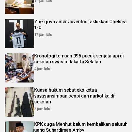
14 jam lalu
Zhergova antar Juventus taklukkan Chelsea
1-0
17 jam lalu
Kronologi temuan 995 pucuk senjata api di
sekolah swasta Jakarta Selatan
4 jam lalu
Kuasa hukum sebut eks ketua
yayasansimpan senpi dan narkotika di
sekolah
2 jam lalu
KPK duga Menhut belum kembalikan seluruh
uang Suhardiman Amby