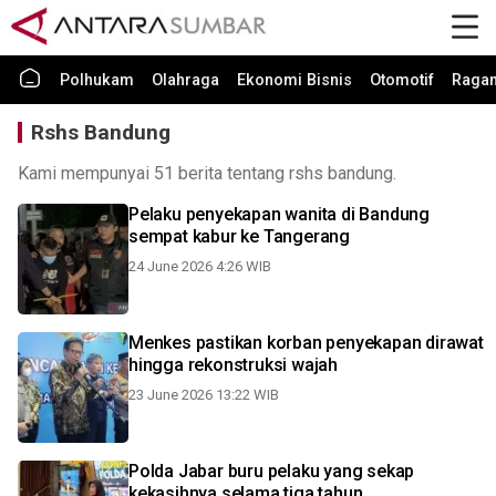
Polhukam
Olahraga
Ekonomi Bisnis
Otomotif
Raga
Rshs Bandung
Kami mempunyai 51 berita tentang rshs bandung.
Pelaku penyekapan wanita di Bandung
sempat kabur ke Tangerang
24 June 2026 4:26 WIB
Menkes pastikan korban penyekapan dirawat
hingga rekonstruksi wajah
23 June 2026 13:22 WIB
Polda Jabar buru pelaku yang sekap
kekasihnya selama tiga tahun