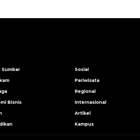
a Sumbar
Sosial
ukam
Pariwisata
aga
Regional
mi Bisnis
Internasional
m
Artikel
dikan
Kampus