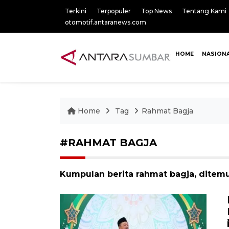
Terkini
Terpopuler
Top News
Tentang Kami
otomotif.antaranews.com
HOME
NASION
Home
Tag
Rahmat Bagja
#RAHMAT BAGJA
Kumpulan berita rahmat bagja, ditemu