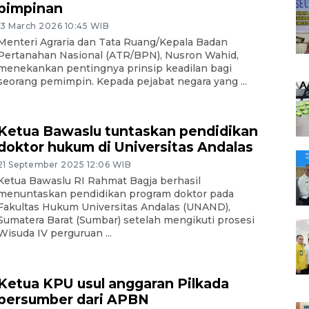
pimpinan
13 March 2026 10:45 WIB
Menteri Agraria dan Tata Ruang/Kepala Badan
Pertanahan Nasional (ATR/BPN), Nusron Wahid,
menekankan pentingnya prinsip keadilan bagi
seorang pemimpin. Kepada pejabat negara yang ...
Ketua Bawaslu tuntaskan pendidikan
doktor hukum di Universitas Andalas
21 September 2025 12:06 WIB
Ketua Bawaslu RI Rahmat Bagja berhasil
menuntaskan pendidikan program doktor pada
Fakultas Hukum Universitas Andalas (UNAND),
Sumatera Barat (Sumbar) setelah mengikuti prosesi
Wisuda IV perguruan ...
Ketua KPU usul anggaran Pilkada
bersumber dari APBN