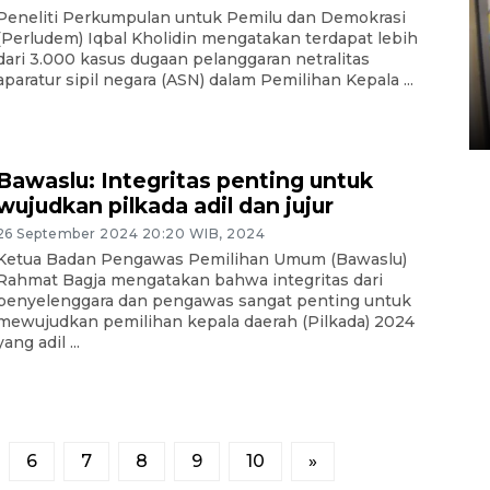
Peneliti Perkumpulan untuk Pemilu dan Demokrasi
(Perludem) Iqbal Kholidin mengatakan terdapat lebih
Penyelesaian pembentukan
dari 3.000 kasus dugaan pelanggaran netralitas
Kopdes Merah Putih di
aparatur sipil negara (ASN) dalam Pemilihan Kepala ...
Sumbar
05 August 2026 10:33 WIB
Bawaslu: Integritas penting untuk
wujudkan pilkada adil dan jujur
26 September 2024 20:20 WIB, 2024
Ketua Badan Pengawas Pemilihan Umum (Bawaslu)
Rahmat Bagja mengatakan bahwa integritas dari
penyelenggara dan pengawas sangat penting untuk
mewujudkan pemilihan kepala daerah (Pilkada) 2024
yang adil ...
6
7
8
9
10
»