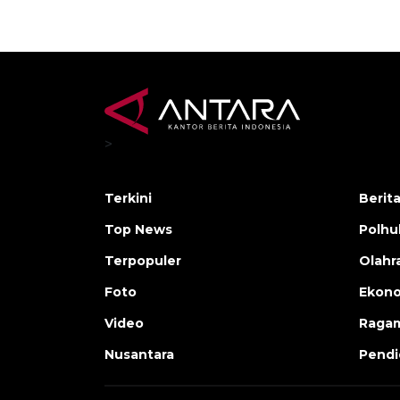
>
Terkini
Berit
Top News
Polh
Terpopuler
Olahr
Foto
Ekono
Video
Raga
Nusantara
Pendi