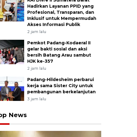
KAI Divre II Sumatera Barat
Hadirkan Layanan PPID yang
Profesional, Transparan, dan
Inklusif untuk Mempermudah
Akses Informasi Publik
2 jam lalu
Pemkot Padang-Kodaeral II
gelar bakti sosial dan aksi
bersih Batang Arau sambut
HJK ke-357
2 jam lalu
Padang-Hildesheim perbarui
kerja sama Sister City untuk
pembangunan berkelanjutan
3 jam lalu
op News