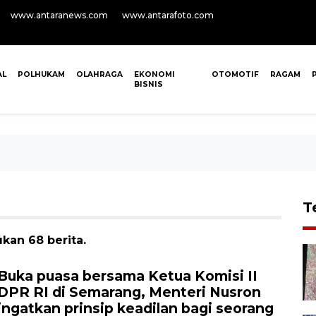
www.antaranews.com
www.antarafoto.com
AL
POLHUKAM
OLAHRAGA
EKONOMI
OTOMOTIF
RAGAM
BISNIS
T
kan 68 berita.
Buka puasa bersama Ketua Komisi II
DPR RI di Semarang, Menteri Nusron
ingatkan prinsip keadilan bagi seorang