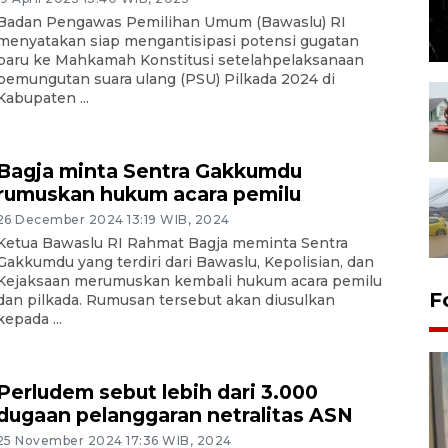
Badan Pengawas Pemilihan Umum (Bawaslu) RI
menyatakan siap mengantisipasi potensi gugatan
baru ke Mahkamah Konstitusi setelahpelaksanaan
pemungutan suara ulang (PSU) Pilkada 2024 di
Kabupaten ...
Bagja minta Sentra Gakkumdu
rumuskan hukum acara pemilu
26 December 2024 13:19 WIB, 2024
Ketua Bawaslu RI Rahmat Bagja meminta Sentra
Gakkumdu yang terdiri dari Bawaslu, Kepolisian, dan
Kejaksaan merumuskan kembali hukum acara pemilu
F
dan pilkada. Rumusan tersebut akan diusulkan
kepada ...
Perludem sebut lebih dari 3.000
dugaan pelanggaran netralitas ASN
25 November 2024 17:36 WIB, 2024