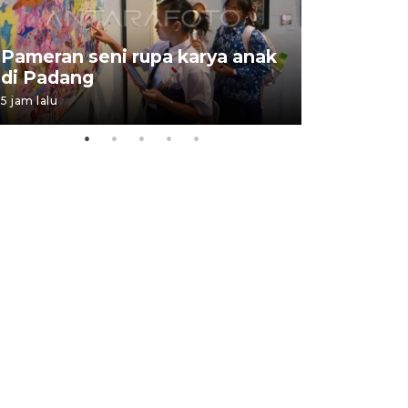
Pameran seni rupa karya anak
Dampak b
di Padang
Padang
5 jam lalu
05 August 202