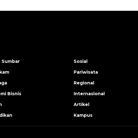
a Sumbar
Sosial
ukam
Pariwisata
aga
Regional
mi Bisnis
Internasional
m
Artikel
dikan
Kampus