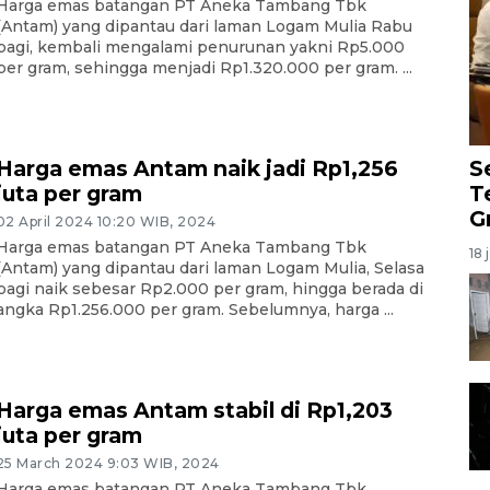
Harga emas batangan PT Aneka Tambang Tbk
(Antam) yang dipantau dari laman Logam Mulia Rabu
pagi, kembali mengalami penurunan yakni Rp5.000
per gram, sehingga menjadi Rp1.320.000 per gram. ...
S
Harga emas Antam naik jadi Rp1,256
T
juta per gram
G
02 April 2024 10:20 WIB, 2024
Harga emas batangan PT Aneka Tambang Tbk
18 
(Antam) yang dipantau dari laman Logam Mulia, Selasa
pagi naik sebesar Rp2.000 per gram, hingga berada di
angka Rp1.256.000 per gram. Sebelumnya, harga ...
Harga emas Antam stabil di Rp1,203
juta per gram
25 March 2024 9:03 WIB, 2024
Harga emas batangan PT Aneka Tambang Tbk