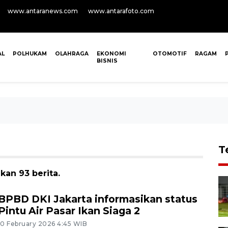
www.antaranews.com
www.antarafoto.com
AL
POLHUKAM
OLAHRAGA
EKONOMI
OTOMOTIF
RAGAM
BISNIS
T
an 93 berita.
BPBD DKI Jakarta informasikan status
Pintu Air Pasar Ikan Siaga 2
10 February 2026 4:45 WIB