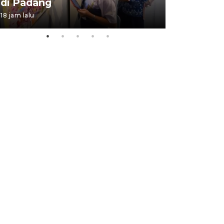
di Padang
Padang
18 jam lalu
05 August 202