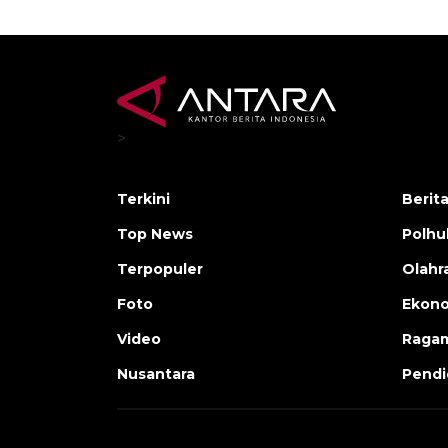
>
Terkini
Berit
Top News
Polh
Terpopuler
Olahr
Foto
Ekono
Video
Raga
Nusantara
Pendi