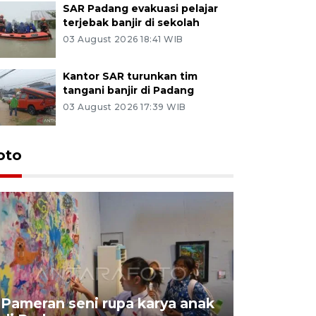
SAR Padang evakuasi pelajar
terjebak banjir di sekolah
03 August 2026 18:41 WIB
Kantor SAR turunkan tim
tangani banjir di Padang
03 August 2026 17:39 WIB
oto
Pameran seni rupa karya anak
Dampak b