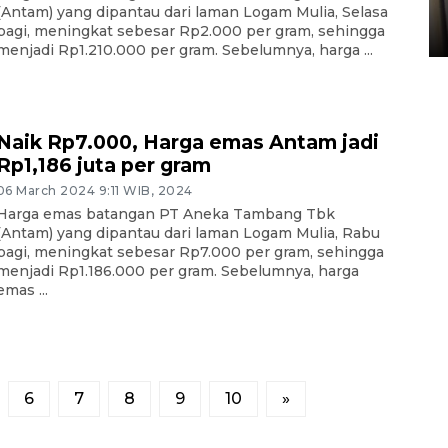
Sumbar
(Antam) yang dipantau dari laman Logam Mulia, Selasa
pagi, meningkat sebesar Rp2.000 per gram, sehingga
05 August 2026 10:33 WIB
menjadi Rp1.210.000 per gram. Sebelumnya, harga ...
Naik Rp7.000, Harga emas Antam jadi
Rp1,186 juta per gram
06 March 2024 9:11 WIB, 2024
Harga emas batangan PT Aneka Tambang Tbk
(Antam) yang dipantau dari laman Logam Mulia, Rabu
pagi, meningkat sebesar Rp7.000 per gram, sehingga
menjadi Rp1.186.000 per gram. Sebelumnya, harga
emas ...
6
7
8
9
10
»