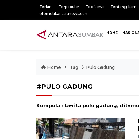
Terkini
Terpopuler
Top News
Tentang Kami
otomotif.antaranews.com
HOME
NASION
Home
Tag
Pulo Gadung
#PULO GADUNG
Kumpulan berita pulo gadung, ditemuk