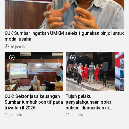
OJK Sumbar ingatkan UMKM selektif gunakan pinjol untuk
modal usaha
18 jam lalu
OJK: Sektor jasa keuangan
Tujuh pelaku
Sumbar tumbuh positif pada
penyalahgunaan solar
triwulan II 2026
subsidi diamankan di
Sumbar
21 jam lalu
23 jam lalu