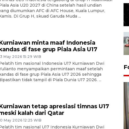
Piala Asia U20 2027 di China setelah hasil undian
yang diumumkan AFC di AFC House, Kuala Lumpur,
Kamis. Di Grup H, skuad Garuda Muda ...
Kurniawan minta maaf Indonesia
kandas di fase grup Piala Asia U17
13 May 2026 15:29 WIB
Pelatih tim nasional Indonesia U17 Kurniawan Dwi
F
Yulianto menyampaikan permintaan maaf setelah
kandas di fase grup Piala Asia U17 2026 sehingga
dipastikan tidak tampil di Piala Dunia U17 2026. ...
Kurniawan tetap apresiasi timnas U17
meski kalah dari Qatar
Penyelesaian pembentukan
10 May 2026 12:25 WIB
Kopdes Merah Putih di
Pelatih tim nasional U17 Indonesia Kurniawan Dwi