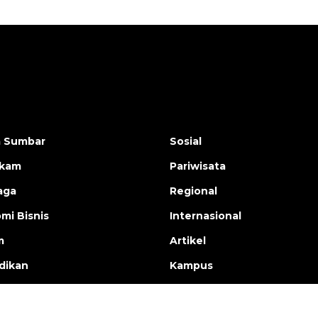
a Sumbar
Sosial
ukam
Pariwisata
aga
Regional
mi Bisnis
Internasional
m
Artikel
dikan
Kampus