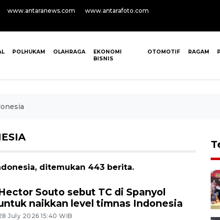
www.antaranews.com
www.antarafoto.com
AL
POLHUKAM
OLAHRAGA
EKONOMI
OTOMOTIF
RAGAM
BISNIS
donesia
NESIA
T
ndonesia, ditemukan 443 berita.
Hector Souto sebut TC di Spanyol
untuk naikkan level timnas Indonesia
28 July 2026 15:40 WIB