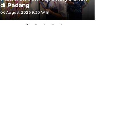
di Padang
Padang
06 August 2026 9:30 WIB
05 August 202