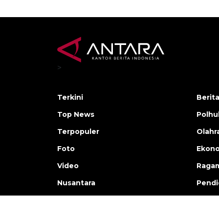
>
Terkini
Berit
Top News
Polh
Terpopuler
Olahr
Foto
Ekono
Video
Raga
Nusantara
Pendi