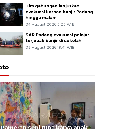
Tim gabungan lanjutkan
evakuasi korban banjir Padang
hingga malam
04 August 2026 3:23 WIB
SAR Padang evakuasi pelajar
terjebak banjir di sekolah
03 August 2026 18:41 WIB
oto
Pameran seni rupa karya anak
Dampak b