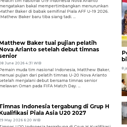
Pelatih tim nasional U19 Indonesia Nova Arianto
mengatakan bakal mempertimbangkan menurunkan
Mather Baker di babak semifinal Piala AFF U-19 2026.
"Mathew Baker baru tiba siang tadi. ...
Matthew Baker tuai pujian pelatih
Nova Arianto setelah debut timnas
P
senior
b
08 June 2026 4:31 WIB
8 j
Pemain muda tim nasional Indonesia, Matthew Baker,
menuai pujian dari pelatih timnas U-20 Nova Arianto
setelah menjalani debut bersama timnas senior
melawan Oman pada FIFA Match Day. ...
Timnas Indonesia tergabung di Grup H
Kualifikasi Piala Asia U20 2027
29 May 2026 6:20 WIB
Timnas U20 Indonesia tergabung di Grup H Kualifikasi