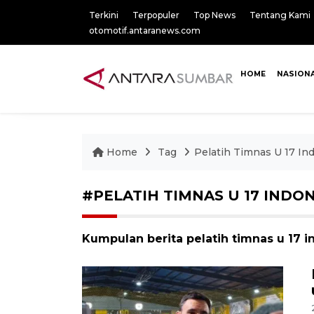
Terkini
Terpopuler
Top News
Tentang Kami
otomotif.antaranews.com
HOME
NASION
Home
Tag
Pelatih Timnas U 17 In
#PELATIH TIMNAS U 17 INDO
Kumpulan berita pelatih timnas u 17 i