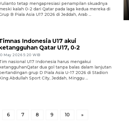
Yulianto tetap mengapresiasi penampilan skuadnya
Sumbar
meski kalah 0-2 dari Qatar pada laga kedua mereka di
05 August 2026 10:33 WIB
Grup B Piala Asia U17 2026 di Jeddah, Arab ...
Timnas Indonesia U17 akui
ketangguhan Qatar U17, 0-2
10 May 2026 5:20 WIB
Tim nasional U17 Indonesia harus mengakui
ketangguhanQatar dua gol tanpa balas dalam lanjutan
pertandingan grup D Piala Asia U-17 2026 di Stadion
King Abdullah Sport City, Jeddah, Minggu ...
6
7
8
9
10
»