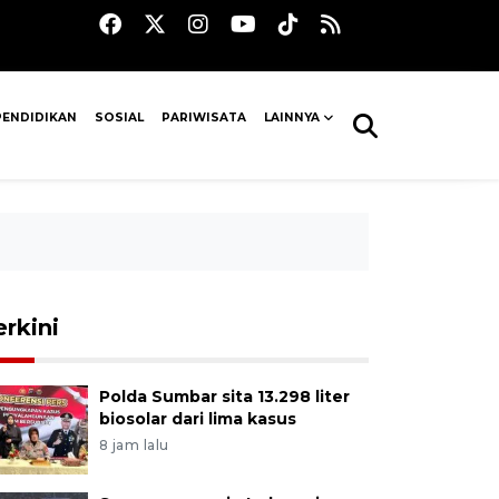
PENDIDIKAN
SOSIAL
PARIWISATA
LAINNYA
erkini
Polda Sumbar sita 13.298 liter
biosolar dari lima kasus
8 jam lalu