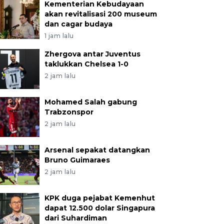
Kementerian Kebudayaan
akan revitalisasi 200 museum
dan cagar budaya
1 jam lalu
Zhergova antar Juventus
taklukkan Chelsea 1-0
2 jam lalu
Mohamed Salah gabung
Trabzonspor
2 jam lalu
Arsenal sepakat datangkan
Bruno Guimaraes
2 jam lalu
KPK duga pejabat Kemenhut
dapat 12.500 dolar Singapura
dari Suhardiman