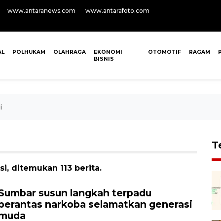
www.antaranews.com
www.antarafoto.com
AL
POLHUKAM
OLAHRAGA
EKONOMI
OTOMOTIF
RAGAM
BISNIS
i
T
i, ditemukan 113 berita.
Sumbar susun langkah terpadu
berantas narkoba selamatkan generasi
muda