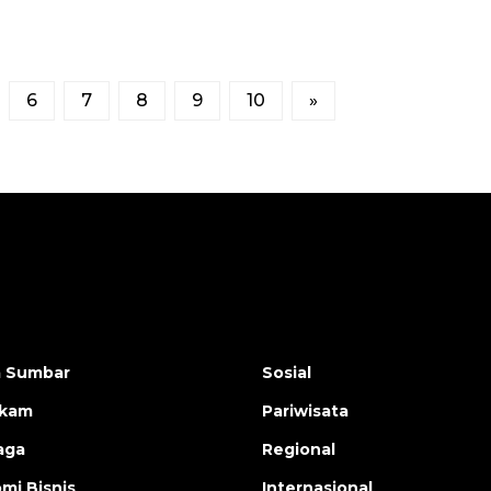
6
7
8
9
10
»
a Sumbar
Sosial
ukam
Pariwisata
aga
Regional
mi Bisnis
Internasional