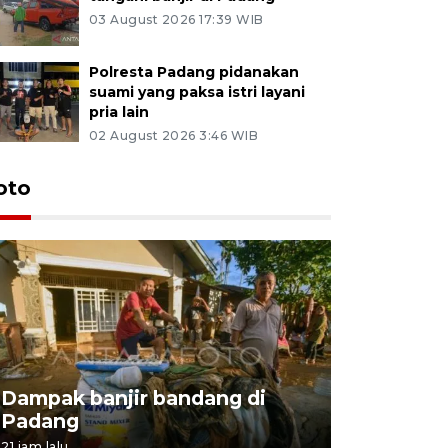
03 August 2026 17:39 WIB
Polresta Padang pidanakan
suami yang paksa istri layani
pria lain
02 August 2026 3:46 WIB
oto
Peremaja
Dampak banjir bandang di
untuk pro
Padang
keberlan
21 jam lalu
21 jam lalu