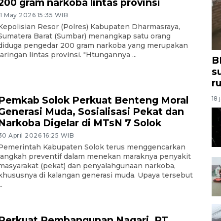
200 gram narkoba lintas provinsi
11 May 2026 15:35 WIB
Kepolisian Resor (Polres) Kabupaten Dharmasraya,
Sumatera Barat (Sumbar) menangkap satu orang
diduga pengedar 200 gram narkoba yang merupakan
jaringan lintas provinsi. "Htungannya ...
B
s
r
Pemkab Solok Perkuat Benteng Moral
18 
Generasi Muda, Sosialisasi Pekat dan
Narkoba Digelar di MTsN 7 Solok
30 April 2026 16:25 WIB
Pemerintah Kabupaten Solok terus menggencarkan
langkah preventif dalam menekan maraknya penyakit
masyarakat (pekat) dan penyalahgunaan narkoba,
khususnya di kalangan generasi muda. Upaya tersebut
..
Perkuat Pembangunan Nagari, PT