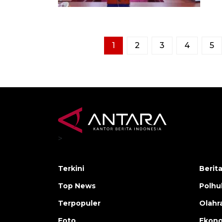
1
2
3
4
5
>
Terkini
Berit
Top News
Polh
Terpopuler
Olahr
Foto
Ekono