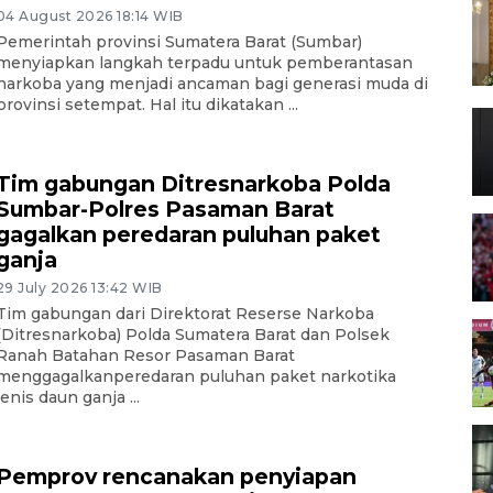
04 August 2026 18:14 WIB
Pemerintah provinsi Sumatera Barat (Sumbar)
menyiapkan langkah terpadu untuk pemberantasan
narkoba yang menjadi ancaman bagi generasi muda di
provinsi setempat. Hal itu dikatakan ...
Tim gabungan Ditresnarkoba Polda
Sumbar-Polres Pasaman Barat
gagalkan peredaran puluhan paket
ganja
29 July 2026 13:42 WIB
Tim gabungan dari Direktorat Reserse Narkoba
(Ditresnarkoba) Polda Sumatera Barat dan Polsek
Ranah Batahan Resor Pasaman Barat
menggagalkanperedaran puluhan paket narkotika
jenis daun ganja ...
Pemprov rencanakan penyiapan