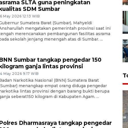
asrama SLTA guna peningkatan
kualitas SDM Sumbar
16 May 2026 12:13 WIB
Gubernur Sumatera Barat (Sumbar), Mahyeldi
Ansharullah mengatakan pemerintah provinsi saat ini
tengah merencanakan pembangunan fasilitas asrama
pada sekolah jenjang menengah atas di Sumbar. ...
BNN Sumbar tangkap pengedar 150
kilogram ganja lintas provinsi
14 May 2026 9:17 WIB
T
Badan Narkotika Nasional (BNN) Sumatera Barat
(Sumbar) menangkap empat orang diduga pengedar
narkotika lintas provinsi dengan barang bukti berupa
ganja seberat150 kilogram di Kabupaten Agam. ...
Polres Dharmasraya tangkap pengedar