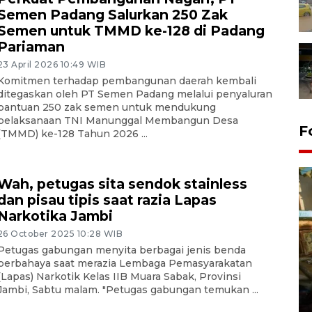
Semen Padang Salurkan 250 Zak
Semen untuk TMMD ke-128 di Padang
Pariaman
23 April 2026 10:49 WIB
Komitmen terhadap pembangunan daerah kembali
ditegaskan oleh PT Semen Padang melalui penyaluran
bantuan 250 zak semen untuk mendukung
pelaksanaan TNI Manunggal Membangun Desa
F
(TMMD) ke-128 Tahun 2026 ...
Wah, petugas sita sendok stainless
dan pisau tipis saat razia Lapas
Narkotika Jambi
26 October 2025 10:28 WIB
Petugas gabungan menyita berbagai jenis benda
Pemerintah dorong upaya
berbahaya saat merazia Lembaga Pemasyarakatan
pembentukan wilayah
(Lapas) Narkotik Kelas IIB Muara Sabak, Provinsi
Jambi, Sabtu malam. "Petugas gabungan temukan ...
pertambangan rakyat
04 August 2026 12:49 WIB