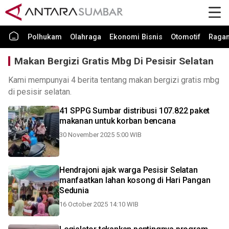
Polhukam
Olahraga
Ekonomi Bisnis
Otomotif
Raga
Makan Bergizi Gratis Mbg Di Pesisir Selatan
Kami mempunyai 4 berita tentang makan bergizi gratis mbg
di pesisir selatan.
41 SPPG Sumbar distribusi 107.822 paket
makanan untuk korban bencana
30 November 2025 5:00 WIB
Hendrajoni ajak warga Pesisir Selatan
manfaatkan lahan kosong di Hari Pangan
Sedunia
16 October 2025 14:10 WIB