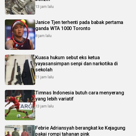
13 jam lalu
Janice Tjen terhenti pada babak pertama
ganda WTA 1000 Toronto
8 jam lalu
Kuasa hukum sebut eks ketua
yayasansimpan senpi dan narkotika di
sekolah
21 jam lalu
Timnas Indonesia butuh cara menyerang
yang lebih variatif
13 jam lalu
Febrie Adriansyah berangkat ke Kejagung
pakai rompi tahanan pink