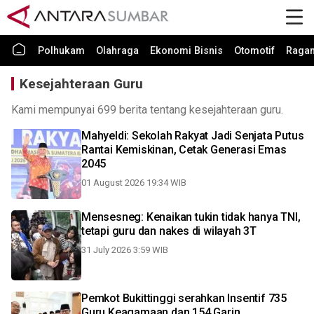
Polhukam
Olahraga
Ekonomi Bisnis
Otomotif
Raga
Kesejahteraan Guru
Kami mempunyai 699 berita tentang kesejahteraan guru.
Mahyeldi: Sekolah Rakyat Jadi Senjata Putus
Rantai Kemiskinan, Cetak Generasi Emas
2045
01 August 2026 19:34 WIB
Mensesneg: Kenaikan tukin tidak hanya TNI,
tetapi guru dan nakes di wilayah 3T
31 July 2026 3:59 WIB
Pemkot Bukittinggi serahkan Insentif 735
Guru Keagamaan dan 154 Garin