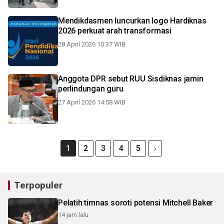
Mendikdasmen luncurkan logo Hardiknas
2026 perkuat arah transformasi
28 April 2026 10:37 WIB
Anggota DPR sebut RUU Sisdiknas jamin
perlindungan guru
27 April 2026 14:58 WIB
1
2
3
4
5
Terpopuler
Pelatih timnas soroti potensi Mitchell Baker
14 jam lalu