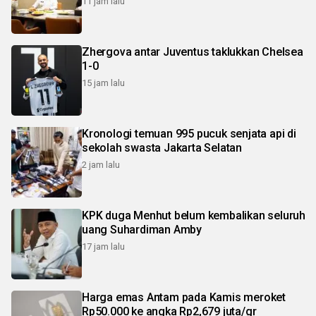
11 jam lalu
Zhergova antar Juventus taklukkan Chelsea
1-0
15 jam lalu
Kronologi temuan 995 pucuk senjata api di
sekolah swasta Jakarta Selatan
2 jam lalu
KPK duga Menhut belum kembalikan seluruh
uang Suhardiman Amby
17 jam lalu
Harga emas Antam pada Kamis meroket
Rp50.000 ke angka Rp2,679 juta/gr