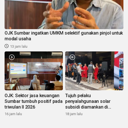
OJK Sumbar ingatkan UMKM selektif gunakan pinjol untuk
modal usaha
13 jam lalu
OJK: Sektor jasa keuangan
Tujuh pelaku
Sumbar tumbuh positif pada
penyalahgunaan solar
triwulan II 2026
subsidi diamankan di
Sumbar
16 jam lalu
18 jam lalu