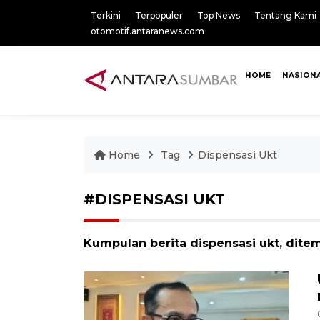
Terkini
Terpopuler
Top News
Tentang Kami
otomotif.antaranews.com
HOME
NASION
Home
Tag
Dispensasi Ukt
#DISPENSASI UKT
Kumpulan berita dispensasi ukt, ditem