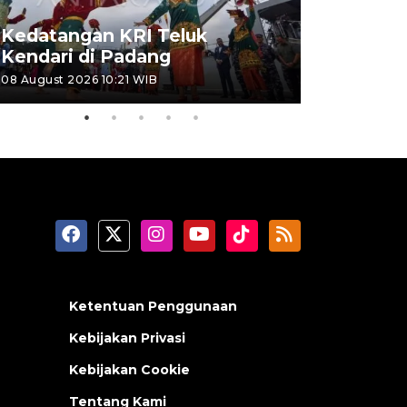
Kedatangan KRI Teluk
Pameran 
Kendari di Padang
di Padan
08 August 2026 10:21 WIB
06 August 202
Ketentuan Penggunaan
Kebijakan Privasi
Kebijakan Cookie
Tentang Kami