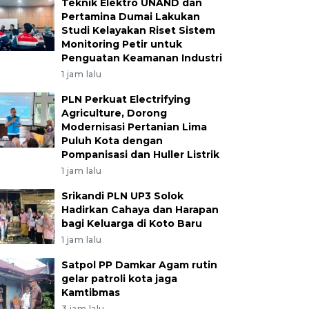
Teknik Elektro UNAND dan
Pertamina Dumai Lakukan
Studi Kelayakan Riset Sistem
Monitoring Petir untuk
Penguatan Keamanan Industri
1 jam lalu
PLN Perkuat Electrifying
Agriculture, Dorong
Modernisasi Pertanian Lima
Puluh Kota dengan
Pompanisasi dan Huller Listrik
1 jam lalu
Srikandi PLN UP3 Solok
Hadirkan Cahaya dan Harapan
bagi Keluarga di Koto Baru
1 jam lalu
Satpol PP Damkar Agam rutin
gelar patroli kota jaga
Kamtibmas
3 jam lalu