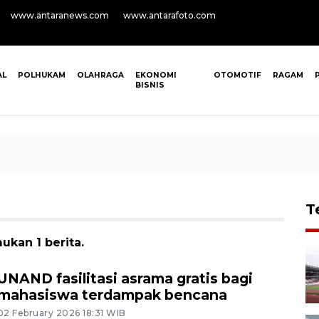
www.antaranews.com
www.antarafoto.com
AL
POLHUKAM
OLAHRAGA
EKONOMI
OTOMOTIF
RAGAM
BISNIS
T
ukan 1 berita.
UNAND fasilitasi asrama gratis bagi
mahasiswa terdampak bencana
02 February 2026 18:31 WIB