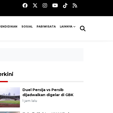
PENDIDIKAN
SOSIAL
PARIWISATA
LAINNYA
erkini
Duel Persija vs Persib
dijadwalkan digelar di GBK
1 jam lalu