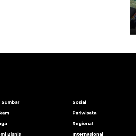
Penggantian konstruksi jalan
Lintas Sumatera di Sumbar
05 August 2026 10:35 WIB
a Sumbar
Sosial
ukam
Pariwisata
aga
Regional
mi Bisnis
Internasional