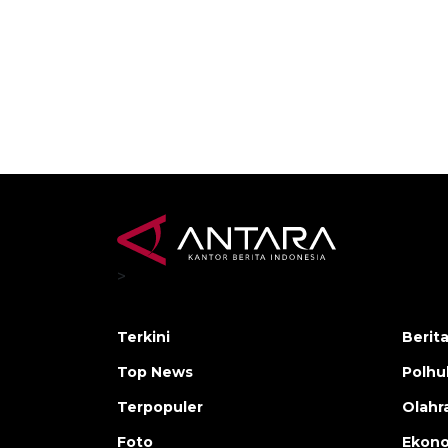
>
Terkini
Berit
Top News
Polh
Terpopuler
Olahr
Foto
Ekono