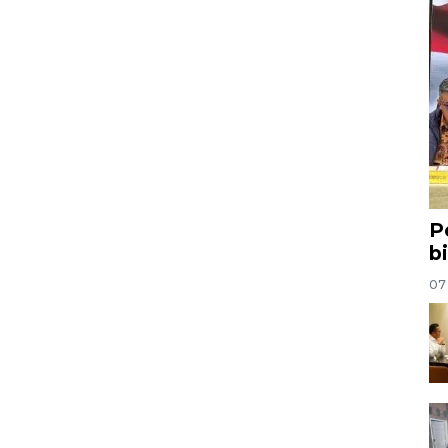
P
b
07