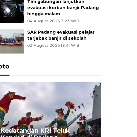
Tim gabungan lanjutkan
evakuasi korban banjir Padang
hingga malam
04 August 2026 3:23 WIB
SAR Padang evakuasi pelajar
terjebak banjir di sekolah
03 August 2026 18:41 WIB
oto
Kedatangan KRI Teluk
Pameran 