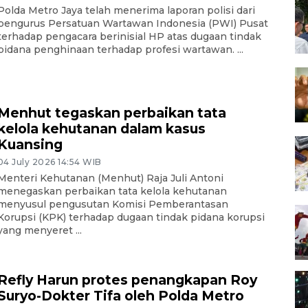
Polda Metro Jaya telah menerima laporan polisi dari
pengurus Persatuan Wartawan Indonesia (PWI) Pusat
terhadap pengacara berinisial HP atas dugaan tindak
pidana penghinaan terhadap profesi wartawan. ...
Menhut tegaskan perbaikan tata
kelola kehutanan dalam kasus
Kuansing
04 July 2026 14:54 WIB
Menteri Kehutanan (Menhut) Raja Juli Antoni
menegaskan perbaikan tata kelola kehutanan
menyusul pengusutan Komisi Pemberantasan
Korupsi (KPK) terhadap dugaan tindak pidana korupsi
yang menyeret ...
Refly Harun protes penangkapan Roy
Suryo-Dokter Tifa oleh Polda Metro