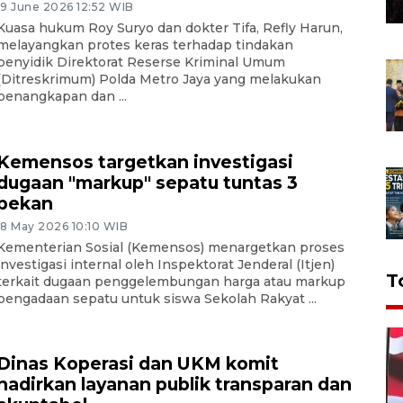
19 June 2026 12:52 WIB
Kuasa hukum Roy Suryo dan dokter Tifa, Refly Harun,
melayangkan protes keras terhadap tindakan
penyidik Direktorat Reserse Kriminal Umum
(Ditreskrimum) Polda Metro Jaya yang melakukan
penangkapan dan ...
Kemensos targetkan investigasi
dugaan "markup" sepatu tuntas 3
pekan
18 May 2026 10:10 WIB
Kementerian Sosial (Kemensos) menargetkan proses
investigasi internal oleh Inspektorat Jenderal (Itjen)
T
terkait dugaan penggelembungan harga atau markup
pengadaan sepatu untuk siswa Sekolah Rakyat ...
Dinas Koperasi dan UKM komit
hadirkan layanan publik transparan dan