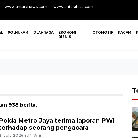
www.antaranews.com
www.antarafoto.com
AL
POLHUKAM
OLAHRAGA
EKONOMI
OTOMOTIF
RAGAM
BISNIS
T
an 938 berita.
Polda Metro Jaya terima laporan PWI
terhadap seorang pengacara
21 July 2026 9:14 WIB