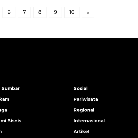
6
7
8
9
10
»
a Sumbar
Sosial
ukam
Pariwisata
aga
Regional
mi Bisnis
Internasional
m
Artikel