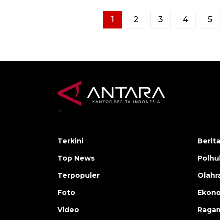
1
2
3
4
5
>
Terkini
Berit
Top News
Polh
Terpopuler
Olahr
Foto
Ekono
Video
Raga