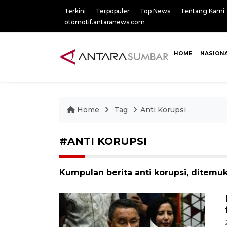
Terkini
Terpopuler
Top News
Tentang Kami
otomotif.antaranews.com
HOME
NASION
Home
Tag
Anti Korupsi
#ANTI KORUPSI
Kumpulan berita anti korupsi, ditemuk