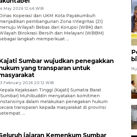
akuntabel
14 May 2026 12:46 WIB
Dinas Koperasi dan UKM Kota Payakumbuh
menjadikan pembangunan Zona Integritas (ZI)
menuju Wilayah Bebas dari Korupsi (WBK) dan
Wilayah Birokrasi Bersih dan Melayani (WBBM)
sebagai langkah memperkuat ...
P
b
Kajati Sumbar wujudkan penegakkan
hukum yang transparan untuk
16 
masyarakat
13 February 2026 20:12 WIB
Kepala Kejaksaan Tinggi (Kajati) Sumatra Barat
(Sumbar) Muhibuddin menyatakan komitmen
instansinya dalam melakukan penegakan hukum
secara transparan kepada masyarakat di provinsi
setempat. ...
Seluruh jajaran Kemenkum Sumbar