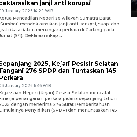
Lintas Sumatera di Sumbar
deklarasikan janji anti korupsi
05 August 2026 10:35 WIB
09 January 2026 14:29 WIB
Ketua Pengadilan Negeri se wilayah Sumatra Barat
(Sumbar) mendeklarasikan janji anti korupsi, suap, dan
gratifikasi dalam menangani perkara di Padang pada
Jumat (9/1). Deklarasi sikap ...
Sepanjang 2025, Kejari Pesisir Selatan
Tangani 276 SPDP dan Tuntaskan 145
Perkara
03 January 2026 6:46 WIB
Kejaksaan Negeri (Kejari) Pesisir Selatan mencatat
kinerja penanganan perkara pidana sepanjang tahun
2025 dengan menerima 276 Surat Pemberitahuan
Dimulainya Penyidikan (SPDP) dan menuntaskan 145
..