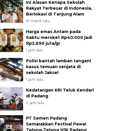
Ini Alasan Kenapa Sekolah
Rakyat Terbesar di Indonesia,
Berlokasi di Tanjung Alam
15 menit lalu
Harga emas Antam pada
Sabtu meroket Rp40.000 jadi
Rp2,690 juta/gr
1 jam lalu
Polisi bantah lamban tangani
kasus temuan senjata di
sekolah Jaksel
1 jam lalu
Kedatangan KRI Teluk Kendari
di Padang
2 jam lalu
PT Semen Padang
Semarakkan Festival Pawai
Telong-Telong HJK Padang