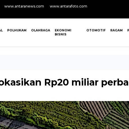
www.antaranews.com
www.antarafoto.com
AL
POLHUKAM
OLAHRAGA
EKONOMI
OTOMOTIF
RAGAM
BISNIS
asikan Rp20 miliar perbaik