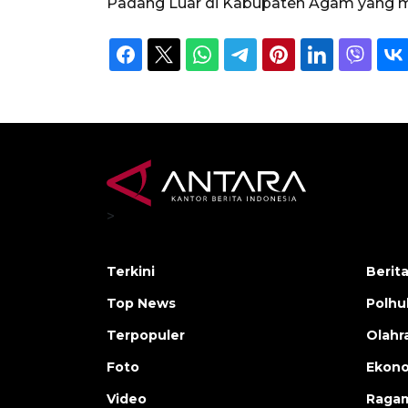
Padang Luar di Kabupaten Agam yang m
>
Terkini
Berit
Top News
Polh
Terpopuler
Olahr
Foto
Ekono
Video
Raga