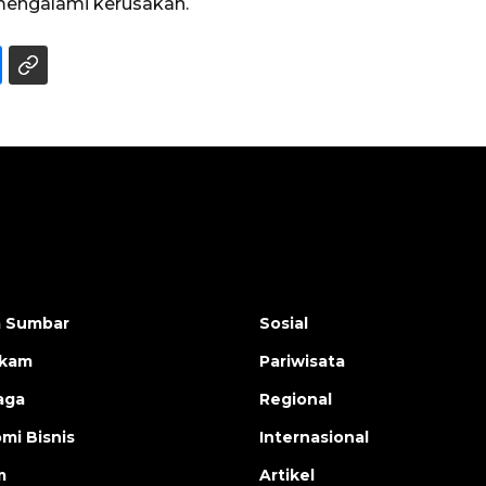
engalami kerusakan.
a Sumbar
Sosial
ukam
Pariwisata
aga
Regional
mi Bisnis
Internasional
m
Artikel