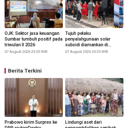
OJK: Sektor jasa keuangan
Tujuh pelaku
Sumbar tumbuh positif pada
penyalahgunaan solar
triwulan II 2026
subsidi diamankan di
Sumbar
07 August 2026 23:05 WIB
07 August 2026 20:35 WIB
Berita Terkini
Prabowo kirim Surpres ke
Lindungi aset dari
DPR ajukanDestry
pengambilalihan sepihak,