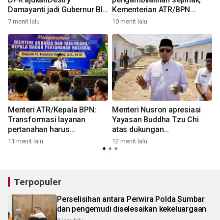
Damayanti jadi Gubernur BI
Kementerian ATR/BPN
definitif
targetkan pendaftaran 10
7 menit lalu
10 menit lalu
1
tanah ulayat di Sumba Timur
Menteri ATR/Kepala BPN:
Menteri Nusron apresiasi
Transformasi layanan
Yayasan Buddha Tzu Chi
pertanahan harus
atas dukungan
berorientasi pada kepuasan
pembangunan huntap bagi
11 menit lalu
12 menit lalu
3
masyarakat
korban bencana di Aceh
Tamiang
Terpopuler
Perselisihan antara Perwira Polda Sumbar
dan pengemudi diselesaikan kekeluargaan