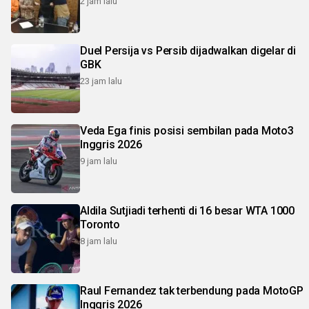
2 jam lalu
Duel Persija vs Persib dijadwalkan digelar di
GBK
23 jam lalu
Veda Ega finis posisi sembilan pada Moto3
Inggris 2026
9 jam lalu
Aldila Sutjiadi terhenti di 16 besar WTA 1000
Toronto
8 jam lalu
Raul Fernandez tak terbendung pada MotoGP
Inggris 2026