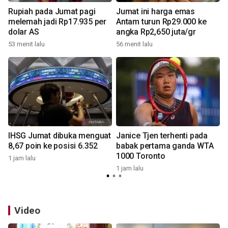
Rupiah pada Jumat pagi
Jumat ini harga emas
melemah jadi Rp17.935 per
Antam turun Rp29.000 ke
dolar AS
angka Rp2,650 juta/gr
53 menit lalu
56 menit lalu
4
IHSG Jumat dibuka menguat
Janice Tjen terhenti pada
8,67 poin ke posisi 6.352
babak pertama ganda WTA
1000 Toronto
1 jam lalu
1 jam lalu
4
Video