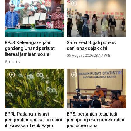
BPJS Ketenagakerjaan
Saba Fest 3 gali potensi
gandeng Unand perkuat
seni anak sejak dini
literasi jaminan sosial
05 August 2026 23:17 WIB
8 jam lalu
BPRL Padang Inisiasi
BPS: pertanian tetap jadi
pengembangan karbon biru
penopang ekonomi Sumbar
di kawasan Teluk Bayur
pascabencana