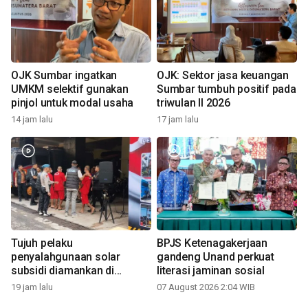
OJK Sumbar ingatkan
OJK: Sektor jasa keuangan
UMKM selektif gunakan
Sumbar tumbuh positif pada
pinjol untuk modal usaha
triwulan II 2026
14 jam lalu
17 jam lalu
Tujuh pelaku
BPJS Ketenagakerjaan
penyalahgunaan solar
gandeng Unand perkuat
subsidi diamankan di
literasi jaminan sosial
Sumbar
19 jam lalu
07 August 2026 2:04 WIB