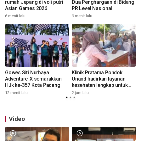
rumah Jepang di voli putri
Dua Penghargaan di Bidang
Asian Games 2026
PR Level Nasional
2
6 menit lalu
9 menit lalu
Gowes Siti Nurbaya
Klinik Pratama Pondok
Adventure-X semarakkan
Unand hadirkan layanan
HJk ke-357 Kota Padang
kesehatan lengkap untuk
masyarakat Padang
12 menit lalu
2 jam lalu
2
Video