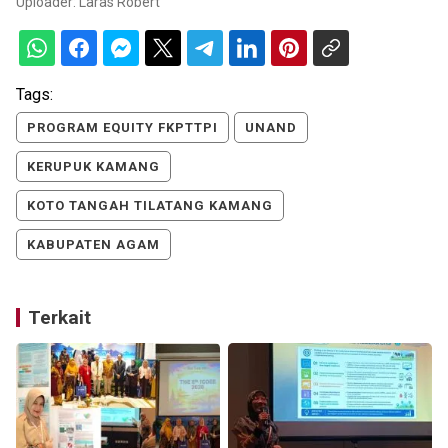
Uploader:
Laras Robert
Tags:
PROGRAM EQUITY FKPTTPI
UNAND
KERUPUK KAMANG
KOTO TANGAH TILATANG KAMANG
KABUPATEN AGAM
Terkait