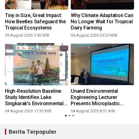
Tiny in Size, Great Impact:
Why Climate Adaptation Can
How Beetles Safeguard the
No Longer Wait for Tropical
Tropical Ecosystems
Dairy Farming
05 August 2026 5:40 WIB
04 August 2026 20:29 WIB
High-Resolution Baseline
Unand Environmental
Study Identifies Lake
Engineering Lecturer
Singkarak's Environmental
Presents Microplastic
Quality as a Strategic Pillar
Research at ICOEE 2026,
04 August 2026 17:30 WIB
04 August 2026 8:51 WIB
for Indonesia's Future Solar
Strengthening International
Independence
Collaboration
Berita Terpopuler