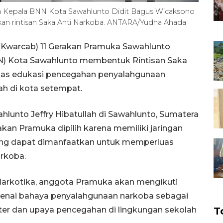
a Kepala BNN Kota Sawahlunto Didit Bagus Wicaksono
n rintisan Saka Anti Narkoba. ANTARA/Yudha Ahada
(Kwarcab) 11 Gerakan Pramuka Sawahlunto
N) Kota Sawahlunto membentuk Rintisan Saka
uas edukasi pencegahan penyalahgunaan
h di kota setempat.
lunto Jeffry Hibatullah di Sawahlunto, Sumatera
kan Pramuka dipilih karena memiliki jaringan
ang dapat dimanfaatkan untuk memperluas
rkoba.
i-Narkotika, anggota Pramuka akan mengikuti
genai bahaya penyalahgunaan narkoba sebagai
ter dan upaya pencegahan di lingkungan sekolah
T