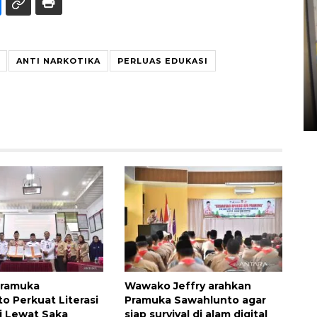
Penyelesaian pembentukan
ANTI NARKOTIKA
PERLUAS EDUKASI
Kopdes Merah Putih di
Sumbar
05 August 2026 10:33 WIB
Pramuka
Wawako Jeffry arahkan
o Perkuat Literasi
Pramuka Sawahlunto agar
i Lewat Saka
siap survival di alam digital