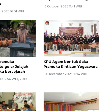
a
16 October 2025 11:41 WIB
 2025 16:01 WIB
Pramuka
KPU Agam bentuk Saka
o gelar Jelajah
Pramuka Rintisan Yogaswara
ka bersejarah
10 December 2025 18:14 WIB
9 12:54 WIB, 2019