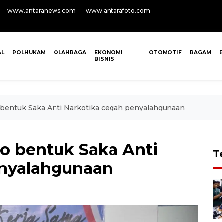
www.antaranews.com
www.antarafoto.com
AL
POLHUKAM
OLAHRAGA
EKONOMI
OTOMOTIF
RAGAM
BISNIS
bentuk Saka Anti Narkotika cegah penyalahgunaan
o bentuk Saka Anti
T
enyalahgunaan