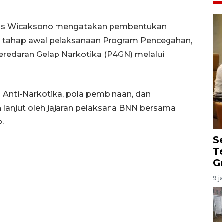
gus Wicaksono mengatakan pembentukan
n tahap awal pelaksanaan Program Pencegahan,
redaran Gelap Narkotika (P4GN) melalui
 Anti-Narkotika, pola pembinaan, dan
 lanjut oleh jajaran pelaksana BNN bersama
.
S
T
G
9 j