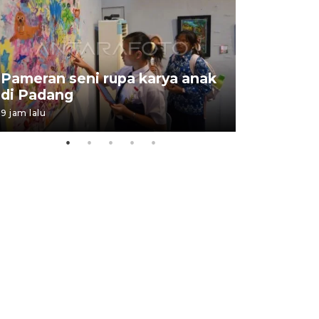
Pameran seni rupa karya anak
Dampak b
di Padang
Padang
9 jam lalu
05 August 202