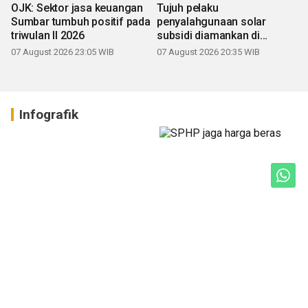
OJK: Sektor jasa keuangan
Tujuh pelaku
Sumbar tumbuh positif pada
penyalahgunaan solar
triwulan II 2026
subsidi diamankan di
Sumbar
07 August 2026 23:05 WIB
07 August 2026 20:35 WIB
Infografik