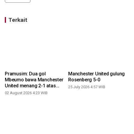
Terkait
Pramusim: Dua gol
Manchester United gulung
Mbeumo bawa Manchester
Rosenberg 5-0
United menang 2-1 atas
25 July 2026 4:57 WIB
Atletico Madrid
02 August 2026 4:23 WIB
1