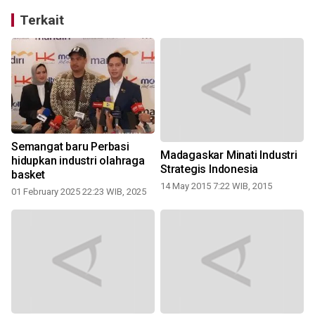
Terkait
Semangat baru Perbasi
n
Madagaskar Minati Industri
hidupkan industri olahraga
Strategis Indonesia
basket
14 May 2015 7:22 WIB, 2015
-
01 February 2025 22:23 WIB, 2025