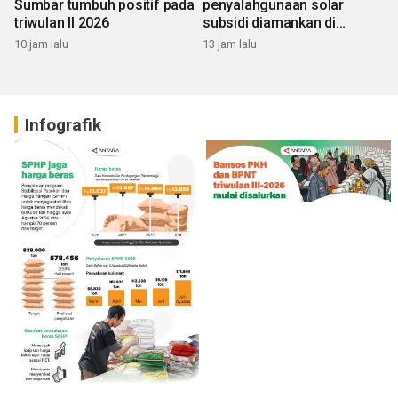
Sumbar tumbuh positif pada
penyalahgunaan solar
triwulan II 2026
subsidi diamankan di
Sumbar
10 jam lalu
13 jam lalu
Infografik