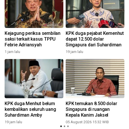
Kejagung periksa sembilan
KPK duga pejabat Kemenhut
saksi terkait kasus TPPU
dapat 12.500 dolar
Febrie Adriansyah
Singapura dari Suhardiman
1 jam lalu
19 jam lalu
KPK duga Menhut belum
KPK temukan 8.500 dolar
kembalikan seluruh uang
Singapura di ruangan
Suhardiman Amby
Kepala Kanim Jaksel
19 jam lalu
05 August 2026 15:32 WIB