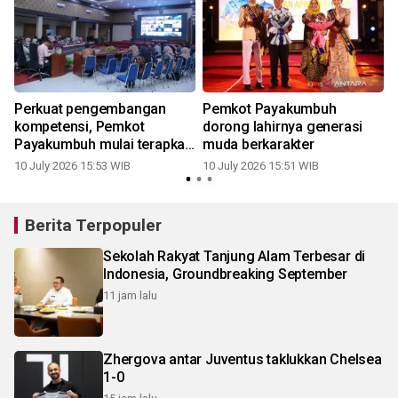
Perkuat pengembangan
Pemkot Payakumbuh
kompetensi, Pemkot
dorong lahirnya generasi
Payakumbuh mulai terapkan
muda berkarakter
ASN Corporate University
10 July 2026 15:53 WIB
10 July 2026 15:51 WIB
Berita Terpopuler
Sekolah Rakyat Tanjung Alam Terbesar di
Indonesia, Groundbreaking September
11 jam lalu
Zhergova antar Juventus taklukkan Chelsea
1-0