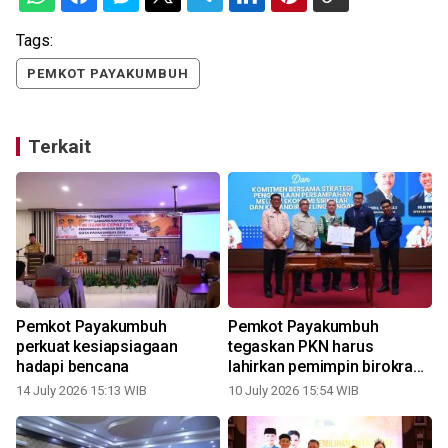
Tags:
PEMKOT PAYAKUMBUH
Terkait
Pemkot Payakumbuh
Pemkot Payakumbuh
perkuat kesiapsiagaan
tegaskan PKN harus
m
hadapi bencana
lahirkan pemimpin birokrasi
yang berkapasitas
14 July 2026 15:13 WIB
10 July 2026 15:54 WIB
0